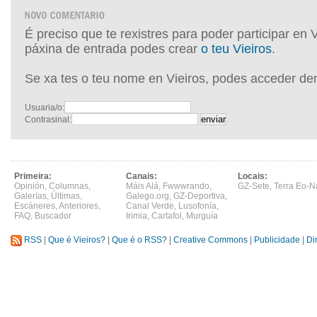
É preciso que te rexistres para poder participar en 
páxina de entrada podes crear
o teu Vieiros
.
Se xa tes o teu nome en Vieiros, podes acceder de
Usuaria/o:
Contrasinal:
Primeira:
Canais:
Locais:
Opinión
,
Columnas
,
Máis Alá
,
Fwwwrando
,
GZ-Sete
,
Terra Eo-N
Galerías
,
Últimas
,
Galego.org
,
GZ-Deportiva
,
Escáneres
,
Anteriores
,
Canal Verde
,
Lusofonía
,
FAQ
,
Buscador
Irimia
,
Cartafol
,
Murguía
RSS
|
Que é Vieiros?
|
Que é o RSS?
|
Creative Commons
|
Publicidade
|
Di