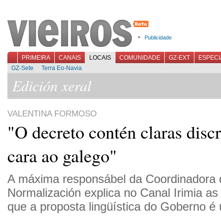
Publicidade
PRIMEIRA
CANAIS
LOCAIS
COMUNIDADE
GZ-EXT
ESPECI
GZ-Sete
Terra Eo-Navia
Edición xeral
VALENTINA FORMOSO
"O decreto contén claras disc
cara ao galego"
A máxima responsábel da Coordinadora 
Normalización explica no Canal Irimia as
que a proposta lingüística do Goberno é 