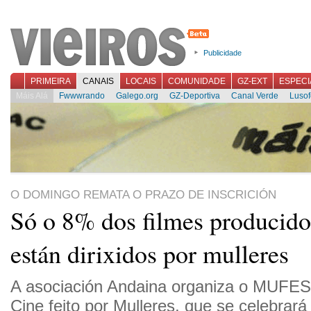
Publicidade
PRIMEIRA
CANAIS
LOCAIS
COMUNIDADE
GZ-EXT
ESPECI
Máis Alá
Fwwwrando
Galego.org
GZ-Deportiva
Canal Verde
Lusof
O DOMINGO REMATA O PRAZO DE INSCRICIÓN
Só o 8% dos filmes producido
están dirixidos por mulleres
A asociación Andaina organiza o MUFEST,
Cine feito por Mulleres, que se celebrar