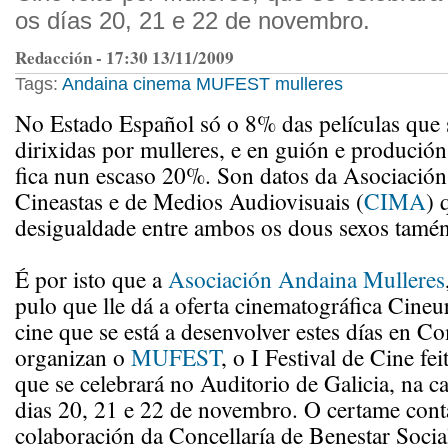
os días 20, 21 e 22 de novembro.
Redacción - 17:30 13/11/2009
Tags:
Andaina
cinema
MUFEST
mulleres
No Estado Español só o 8% das películas que
dirixidas por mulleres, e en guión e produción
fica nun escaso 20%. Son datos da Asociación
Cineastas e de Medios Audiovisuais (
CIMA
) 
desigualdade entre ambos os dous sexos tamén
É por isto que a
Asociación Andaina Mulleres
pulo que lle dá a oferta cinematográfica Cineur
cine que se está a desenvolver estes días en C
organizan o
MUFEST
, o I Festival de Cine fe
que se celebrará no Auditorio de Galicia, na ca
dias 20, 21 e 22 de novembro. O certame cont
colaboración da Concellaría de Benestar Socia