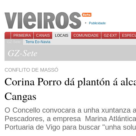
Publicidade
PRIMEIRA
CANAIS
LOCAIS
COMUNIDADE
GZ-EXT
ESPECI
GZ-Sete
Terra Eo-Navia
GZ-Sete
CONFLITO DE MASSÓ
Corina Porro dá plantón á alc
Cangas
O Concello convocara a unha xuntanza a
Pescadores, a empresa Marina Atlántica
Portuaria de Vigo para buscar "unha solu