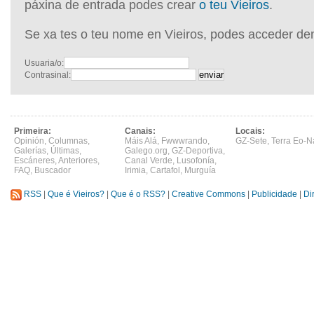
páxina de entrada podes crear
o teu Vieiros
.
Se xa tes o teu nome en Vieiros, podes acceder de
Usuaria/o:
Contrasinal:
Primeira:
Canais:
Locais:
Opinión
,
Columnas
,
Máis Alá
,
Fwwwrando
,
GZ-Sete
,
Terra Eo-N
Galerías
,
Últimas
,
Galego.org
,
GZ-Deportiva
,
Escáneres
,
Anteriores
,
Canal Verde
,
Lusofonía
,
FAQ
,
Buscador
Irimia
,
Cartafol
,
Murguía
RSS
|
Que é Vieiros?
|
Que é o RSS?
|
Creative Commons
|
Publicidade
|
Di