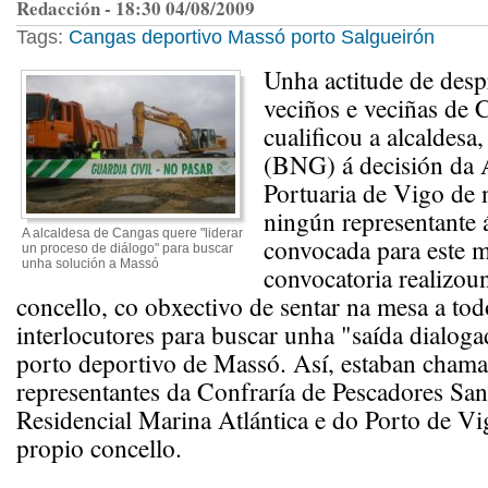
Redacción - 18:30 04/08/2009
Tags:
Cangas
deportivo
Massó
porto
Salgueirón
Unha actitude de desp
veciños e veciñas de 
cualificou a alcaldesa
(BNG) á decisión da 
Portuaria de Vigo de 
ningún representante 
A alcaldesa de Cangas quere "liderar
convocada para este m
un proceso de diálogo" para buscar
unha solución a Massó
convocatoria realizou
concello, co obxectivo de sentar na mesa a tod
interlocutores para buscar unha "saída dialoga
porto deportivo de Massó. Así, estaban chamad
representantes da Confraría de Pescadores Sa
Residencial Marina Atlántica e do Porto de V
propio concello.