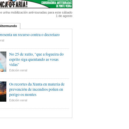
 unha mobilización anti-touradas para este sábado
1 de agosto
 Altermundo
esenta un recurso contra o decretazo
ral
No 25 de xullo, "que a fogueira do
esprito siga quentando as vosas
vidas"
Edición xeral
Os recortes da Xunta en materia de
prevención de incendios poñen en
perigo os montes
Edición xeral