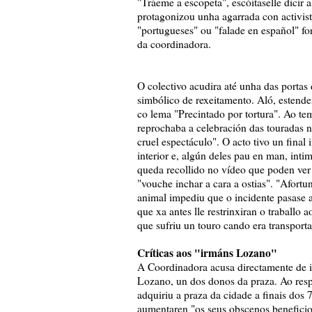
"Tráeme a escopeta", escóitaselle dicir 
protagonizou unha agarrada con activis
"portugueses" ou "falade en español" f
da coordinadora.
O colectivo acudira até unha das portas 
simbólico de rexeitamento. Aló, estend
co lema "Precintado por tortura". Ao t
reprochaba a celebración das touradas n
cruel espectáculo". O acto tivo un fina
interior e, algún deles pau en man, int
queda recollido no vídeo que poden ver 
"vouche inchar a cara a ostias". "Afortu
animal impediu que o incidente pasase 
que xa antes lle restrinxiran o traball
que sufriu un touro cando era transporta
Críticas aos "irmáns Lozano"
A Coordinadora acusa directamente de i
Lozano, un dos donos da praza. Ao res
adquiriu a praza da cidade a finais dos 
aumentaren "os seus obscenos beneficio