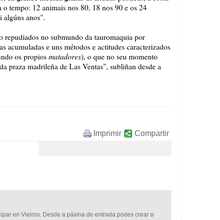
 o tempo: 12 animais nos 80, 18 nos 90 e os 24
i algúns anos".
mo repudiados no submundo da tauromaquia por
as acumuladas e uns métodos e actitudes caracterizados
matadores
undo os propios
), o que no seu momento
n da praza madrileña de Las Ventas", subliñan desde a
Imprimir
Compartir
icipar en Vieiros. Desde a páxina de entrada podes crear
o