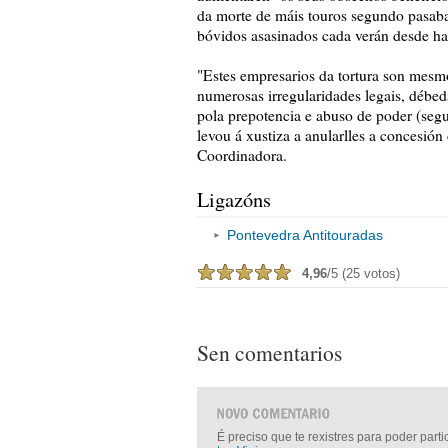
da morte de máis touros segundo pasaba
bóvidos asasinados cada verán desde ha
"Estes empresarios da tortura son mes
numerosas irregularidades legais, débed
pola prepotencia e abuso de poder (seg
levou á xustiza a anularlles a concesió
Coordinadora.
Ligazóns
Pontevedra Antitouradas
4,96
/5 (25 votos)
Sen comentarios
É preciso que te rexistres para poder part