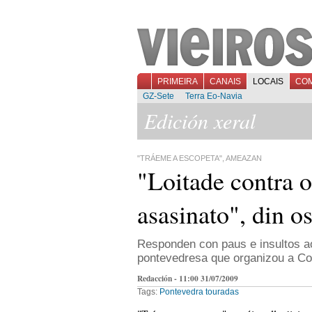
PRIMEIRA
CANAIS
LOCAIS
CO
GZ-Sete
Terra Eo-Navia
Edición xeral
"TRÁEME A ESCOPETA", AMEAZAN
"Loitade contra o
asasinato", din o
Responden con paus e insultos ao
pontevedresa que organizou a Co
Redacción - 11:00 31/07/2009
Tags:
Pontevedra
touradas