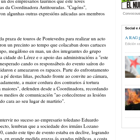
a un dos empresarios taurinos que este xoves
tas da Coordinadora Antitouradas. "Cagóns",
oron algunhas outras expresións adicadas aos membros
Convocouse
Social e
A RAG pr
da praza de touros de Pontevedra para realizar un acto
eron un precinto ao tempo que colacaban dous cartaces
Edición xe
empo, megáfono en man, un dos integrantes do grupo
a cidade do Lérez e o apoio das administracións a "este
l inesperado cando os responsábeis do evento saíron do
imidaron e ameazaron os rapaces. Parte do enfrontamento
a pé destas liñas, pechado fronte ao convite ao cámara,
nadamente, a maior cordura dos contrarios á tortura
a maiores", defenden desde a Coordinadora, recordando
o aos medios de comunicación "ao coñecérense as lesións
do cara ao seu lugar de martirio".
ntervir no suceso ao empresario toledano Eduardo
pecto, lembran que a sociedade dos irmáns Lozano
70, cando este tipo de evento estaba en declive, logrando
s, en grande medida grazas ás axudas públicas, a costa