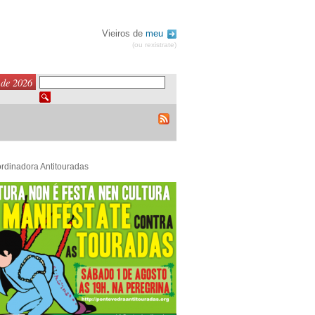
Vieiros de
meu
(ou rexistrate)
 de 2026
rdinadora Antitouradas