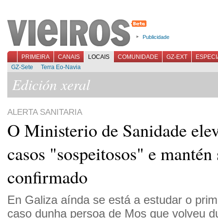
Publicidade
PRIMEIRA
CANAIS
LOCAIS
COMUNIDADE
GZ-EXT
ESPECI
GZ-Sete
Terra Eo-Navia
Edición xeral
ALERTA SANITARIA
O Ministerio de Sanidade elev
casos "sospeitosos" e mantén 
confirmado
En Galiza aínda se está a estudar o prim
caso dunha persoa de Mos que volveu d