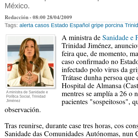
México.
Redacción - 08:00 28/04/2009
Tags:
alerta
casos
Estado Español
gripe porcina
Trini
A ministra de
Sanidade e P
Trinidad Jiménez, anuncio
feira que, de momento, ma
caso confirmado no Estad
infectado polo virus da gr
Trátase dunha persoa que 
Hospital de Almansa (Cas
mentres se amplía a 26 o 
A ministra de Sanidade e
Política Social, Trinidad
pacientes "sospeitosos", 
Jiménez
observación.
Tras reunirse, durante case tres horas, cos cons
Sanidade das Comunidades Autónomas, nun 