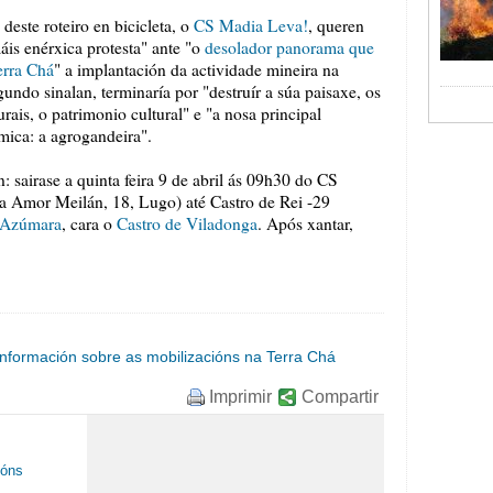
deste roteiro en bicicleta, o
CS Madia Leva!
, queren
áis enérxica protesta" ante "o
desolador panorama que
erra Chá
" a implantación da actividade mineira na
undo sinalan, terminaría por "destruír a súa paisaxe, os
urais, o patrimonio cultural" e "a nosa principal
mica: a agrogandeira".
n: sairase a quinta feira 9 de abril ás 09h30 do CS
 Amor Meilán, 18, Lugo) até Castro de Rei -29
 Azúmara
, cara o
Castro de Viladonga
. Após xantar,
información sobre as mobilizacións na Terra Chá
Imprimir
Compartir
ións