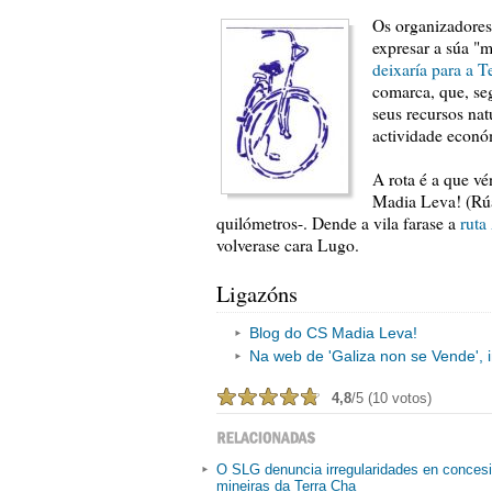
Os organizadores 
expresar a súa "m
deixaría para a T
comarca, que, seg
seus recursos nat
actividade econó
A rota é a que vé
Madia Leva! (Rúa
quilómetros-. Dende a vila farase a
ruta
volverase cara Lugo.
Ligazóns
Blog do CS Madia Leva!
Na web de 'Galiza non se Vende', 
4,8
/5 (10 votos)
O SLG denuncia irregularidades en conces
mineiras da Terra Cha