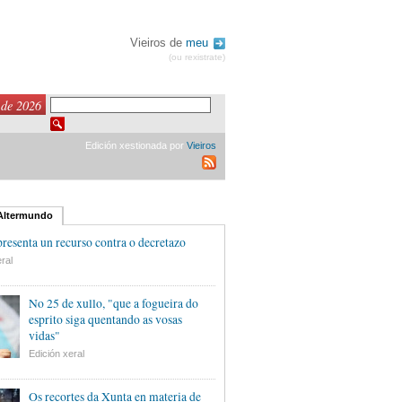
Vieiros de
meu
(ou rexistrate)
 de 2026
Edición xestionada por
Vieiros
 Altermundo
esenta un recurso contra o decretazo
ral
No 25 de xullo, "que a fogueira do
esprito siga quentando as vosas
vidas"
Edición xeral
Os recortes da Xunta en materia de