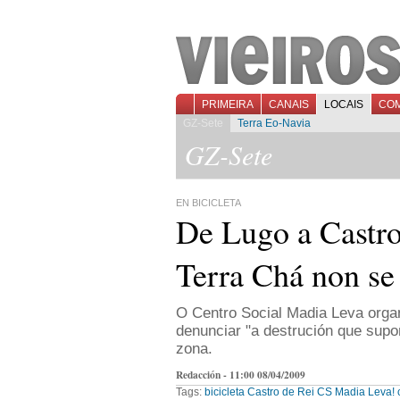
PRIMEIRA
CANAIS
LOCAIS
CO
GZ-Sete
Terra Eo-Navia
GZ-Sete
EN BICICLETA
De Lugo a Castro
Terra Chá non se
O Centro Social Madia Leva organ
denunciar "a destrución que supo
zona.
Redacción - 11:00 08/04/2009
Tags:
bicicleta
Castro de Rei
CS Madia Leva!