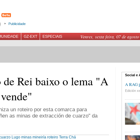
Publicidade
Venres, sexta feira, 07 de agosto
MUNIDADE
GZ-EXT
ESPECIAIS
Social e
 de Rei baixo o lema "A
A RAG pr
 vende"
Edición xe
iza un roteiro por esta comarca para
ñen as minas de extracción de cuarzo" da
cuarzo
Lugo
minas
mineiría
roteiro
Terra Chá