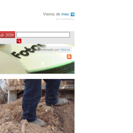
Vieiros de
meu
(ou rexistrate)
 de 2026
Xestionado por
Vieiros