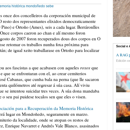
emoria histórica
mondoñedo
sebe
s once dos concelleiros da corporación municipal de
 O resto dos representantes elixidos democraticamente
Pino) e Ortoño (Ames), seis a cada lugar. Berráronlles
. Once corpos caeron ao chan e alí mesmo foron
agosto de 2007 foron recuperados dous dos corpos en O
nse retomar os traballos nunha foxa próxima para
Social e
stán; de igual xeito traballarase en Ortoño para localizar
A RAG pr
Edición xe
roxos
ou aos fascistas a que acabasen con aqueles
que
e que se enfrontaran con el, ao crear cemiterios
osé Cabanas, que cunha bala na perna (que lle sacaron
nta quilómetros até regresar á súa casa. Alí viviu
e se intentou suicidar tres veces. A súa dona mandaba
 o seu pai puidese tocalos sen que eles o visen.
ciación para a Recuperación da Memoria Histórica
terá lugar en Mondoñedo, seguramente en marzo.
iterio da localidade, onde se atopan os restos de
z, Enrique Navarret e Andrés Vale Blanco, asasinados