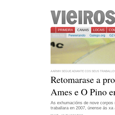
PRIMEIRA
CANAIS
LOCAIS
CO
Máis Alá
Fwwwrando
Galego.org
GZ-
A ARMH SEGUE ADIANTE COS SEUS TRABALLO
Retomarase a pro
Ames e O Pino e
As exhumacións de nove corpos n
traballara en 2007, únense ás x