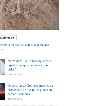
 Altermundo
esenta un recurso contra o decretazo
ral
No 25 de xullo, "que a fogueira do
esprito siga quentando as vosas
vidas"
Edición xeral
Os recortes da Xunta en materia de
prevención de incendios poñen en
perigo os montes
Edición xeral