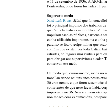
o 11 de setembro de 1936. A ARMH tamé
Pontevedra, onde foron fusiladas 11 pe
Superar o medo
Mini
Xosé Luís Rivas
,
, que foi concelle
foi o principal impulsor dos traballos d
que "aquela Galiza era republicana". E
impulsou escolas públicas, asistencia sani
cunha afiliación importantísima e unha 
para iso se fixo o golpe militar que ac
comúns que existen por toda Galiza, bai
estradas, en lugares moi visíbeis para qu
para obrigar aos supervivintes a calar. 
conservan ese medo.
Un medo que, curiosamente, racha no m
traballan dende hai uns anos nestas exh
36 eran nenos, e que foron testemuñas d
conscientes de que nese lugar había cor
impuxeron no 36. Non é a memoria o qu
non renace coas exhumacións, desaparec