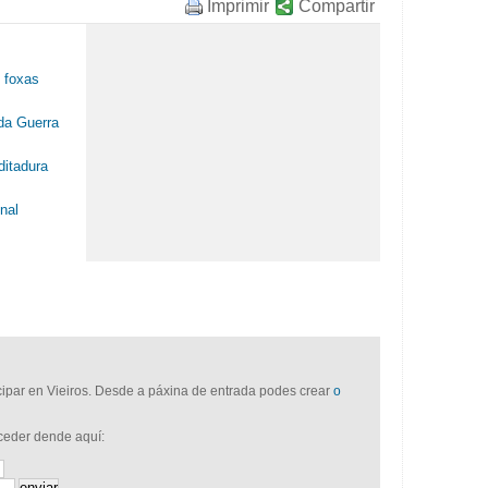
Imprimir
Compartir
e foxas
da Guerra
ditadura
nal
icipar en Vieiros. Desde a páxina de entrada podes crear
o
cceder dende aquí: