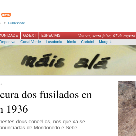
Publicidade
Venres, sexta feira, 07 de agosto
MUNIDADE
GZ-EXT
ESPECIAIS
Deportiva
Canal Verde
Lusofonía
Irimia
Cartafol
Murguía
S
cura dos fusilados en
n 1936
estes dous concellos, nos que xa se
a anunciadas de Mondoñedo e Sebe.