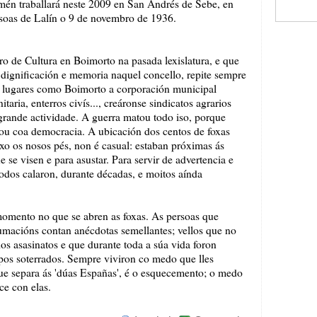
n traballará neste 2009 en San Andrés de Sebe, en
rsoas de Lalín o 9 de novembro de 1936.
iro de Cultura en Boimorto na pasada lexislatura, e que
e dignificación e memoria naquel concello, repite sempre
n lugares como Boimorto a corporación municipal
taria, enterros civís..., creáronse sindicatos agrarios
grande actividade. A guerra matou todo iso, porque
abou coa democracia. A ubicación dos centos de foxas
xo os nosos pés, non é casual: estaban próximas ás
e se visen e para asustar. Para servir de advertencia e
Todos calaron, durante décadas, e moitos aínda
omento no que se abren as foxas. As persoas que
umacións contan anécdotas semellantes; vellos que no
os asasinatos e que durante toda a súa vida foron
pos soterrados. Sempre viviron co medo que lles
e separa ás 'dúas Españas', é o esquecemento; o medo
e con elas.