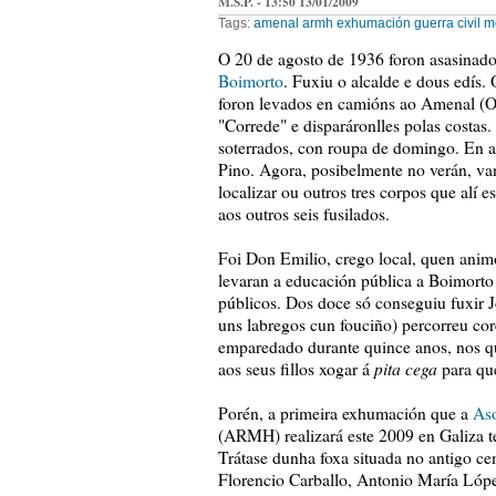
M.S.P. - 13:50 13/01/2009
Tags:
amenal
armh
exhumación
guerra civil
m
O 20 de agosto de 1936 foron asasinado
Boimorto
. Fuxiu o alcalde e dous edís.
foron levados en camións ao Amenal (O 
"Correde" e disparáronlles polas costas
soterrados, con roupa de domingo. En 
Pino. Agora, posibelmente no verán, va
localizar ou outros tres corpos que alí e
aos outros seis fusilados.
Foi Don Emilio, crego local, quen anim
levaran a educación pública a Boimorto 
públicos. Dos doce só conseguiu fuxir J
uns labregos cun fouciño) percorreu core
emparedado durante quince anos, nos qu
pita cega
aos seus fillos xogar á
para que
Porén, a primeira exhumación que a
Aso
(ARMH) realizará este 2009 en Galiza 
Trátase dunha foxa situada no antigo cem
Florencio Carballo, Antonio María Lópe