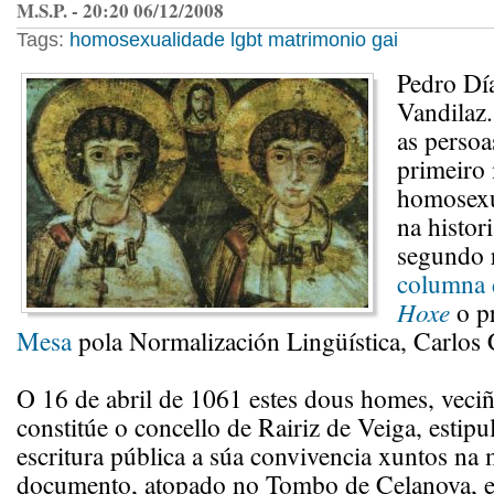
M.S.P. - 20:20 06/12/2008
Tags:
homosexualidade
lgbt
matrimonio gai
Pedro Dí
Vandilaz
as persoa
primeiro
homosexu
na histor
segundo 
columna 
Hoxe
o p
Mesa
pola Normalización Lingüística, Carlos 
O 16 de abril de 1061 estes dous homes, veci
constitúe o concello de Rairiz de Veiga, estip
escritura pública a súa convivencia xuntos na
documento, atopado no Tombo de Celanova, e