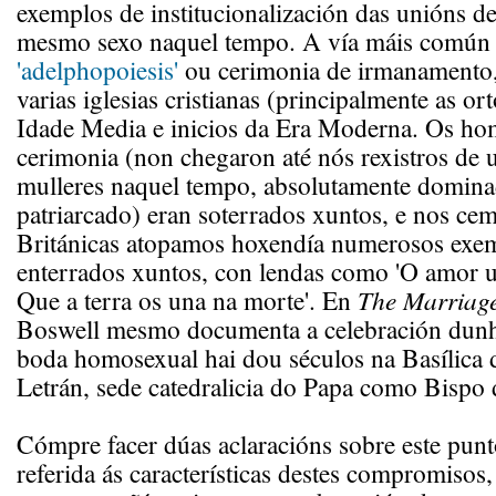
exemplos de institucionalización das unións de
mesmo sexo naquel tempo. A vía máis común 
'adelphopoiesis'
ou cerimonia de irmanamento,
varias iglesias cristianas (principalmente as o
Idade Media e inicios da Era Moderna. Os ho
cerimonia (non chegaron até nós rexistros de 
mulleres naquel tempo, absolutamente domin
patriarcado) eran soterrados xuntos, e nos cemi
Británicas atopamos hoxendía numerosos exe
enterrados xuntos, con lendas como 'O amor u
Que a terra os una na morte'. En
The Marriage
Boswell mesmo documenta a celebración dunh
boda homosexual hai dou séculos na Basílica
Letrán, sede catedralicia do Papa como Bispo
Cómpre facer dúas aclaracións sobre este punt
referida ás características destes compromisos