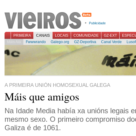
Publicidade
PRIMEIRA
CANAIS
LOCAIS
COMUNIDADE
GZ-EXT
ESPECI
Máis Alá
Fwwwrando
Galego.org
GZ-Deportiva
Canal Verde
Lusof
A PRIMEIRA UNIÓN HOMOSEXUAL GALEGA
Máis que amigos
Na Idade Media había xa unións legais e
mesmo sexo. O primeiro compromiso d
Galiza é de 1061.