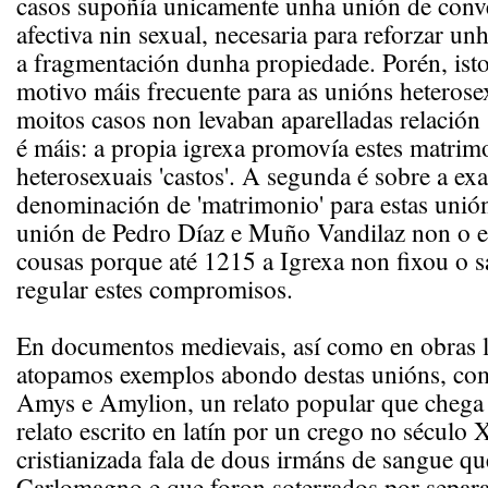
casos supoñía unicamente unha unión de conve
afectiva nin sexual, necesaria para reforzar unh
a fragmentación dunha propiedade. Porén, ist
motivo máis frecuente para as unións heterose
moitos casos non levaban aparelladas relación
é máis: a propia igrexa promovía estes matrim
heterosexuais 'castos'. A segunda é sobre a exa
denominación de 'matrimonio' para estas unión
unión de Pedro Díaz e Muño Vandilaz non o er
cousas porque até 1215 a Igrexa non fixou o 
regular estes compromisos.
En documentos medievais, así como en obras li
atopamos exemplos abondo destas unións, com
Amys e Amylion, un relato popular que chega 
relato escrito en latín por un crego no século 
cristianizada fala de dous irmáns de sangue qu
Carlomagno e que foron soterrados por separa