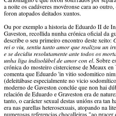
a noite os cadáveres movéronse cara ao outro,
foron atopados deitados xuntos.
Ou por exemplo a historia de Eduardo II de Ing
Gaveston, recollida nunha crónica oficial da gu
describe o seu primeiro encontro deste xeito:
C
rei o viu, sentiu tanto amor que realizou un 
e se decidiu resolutamente ante todos os morta
unha liga indisolúbel de amor con el
. Sobre e
crónica do mosteiro cisterciense de Meaux en 
comenta que Eduardo 'in vitio sodomitico nim
(deleitábase especialmente no vicio sodomítico
moderno de Gaveston conclúe que non hai dúb
relación de Eduardo e Graveston era de nature
tanto, o carácter sexual destas unións era tan 
era nas parellas heterosexuais, atopando na lit
numerosas referencias chocalleiras "ao pracer 