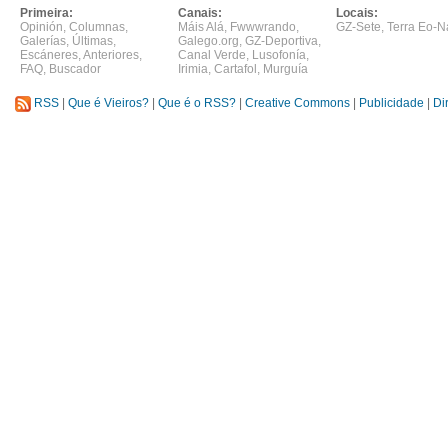
Primeira:
Canais:
Locais:
Opinión
,
Columnas
,
Máis Alá
,
Fwwwrando
,
GZ-Sete
,
Terra Eo-N
Galerías
,
Últimas
,
Galego.org
,
GZ-Deportiva
,
Escáneres
,
Anteriores
,
Canal Verde
,
Lusofonía
,
FAQ
,
Buscador
Irimia
,
Cartafol
,
Murguía
RSS
|
Que é Vieiros?
|
Que é o RSS?
|
Creative Commons
|
Publicidade
|
Di