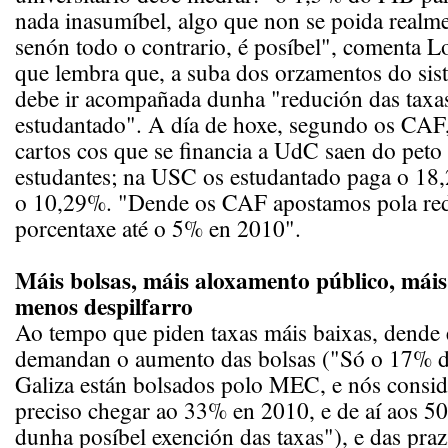
nada inasumíbel, algo que non se poida realm
senón todo o contrario, é posíbel", comenta L
que lembra que, a suba dos orzamentos do sist
debe ir acompañada dunha "redución das taxa
estudantado". A día de hoxe, segundo os CAF
cartos cos que se financia a UdC saen do peto
estudantes; na USC os estudantado paga o 18
o 10,29%. "Dende os CAF apostamos pola red
porcentaxe até o 5% en 2010".
Máis bolsas, máis aloxamento público, máis
menos despilfarro
Ao tempo que piden taxas máis baixas, dende 
demandan o aumento das bolsas ("Só o 17% d
Galiza están bolsados polo MEC, e nós consi
preciso chegar ao 33% en 2010, e de aí aos 
dunha posíbel exención das taxas"), e das pra