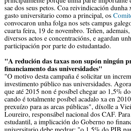
principalmente porque unha parte importante
sae dos seus petos. Coa reivindicación dunha x
gasto universitario como a principal, os
Comit
convocaron unha folga nos sets campus galego
cuarta feira, 19 de novembro. Teñen, ademais
diversos actos e concentracións, e agardan un
participación por parte do estudantado.
"A redución das taxas non supón ningún p
financiamento das universidades"
"O motivo desta campaña é solicitar un incre
investimento público nas universidades. Agora
que até 2015 non é posíbel chegar ao 1,5% do
cando é totalmente posíbel acadalo xa en 2010
prexuízo para as arcas públicas", díxolle a Vi
Loureiro, responsábel nacional dos CAF. Para
estudantil, a implicación do Goberno no fina
universitario debe medrar: "o 1,5% do PIB pa