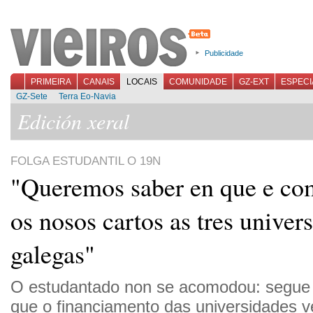
Publicidade
PRIMEIRA
CANAIS
LOCAIS
COMUNIDADE
GZ-EXT
ESPECI
GZ-Sete
Terra Eo-Navia
Edición xeral
FOLGA ESTUDANTIL O 19N
"Queremos saber en que e co
os nosos cartos as tres univer
galegas"
O estudantado non se acomodou: segu
que o financiamento das universidades v