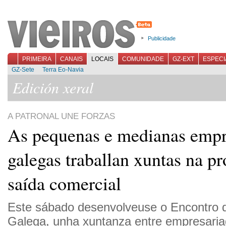
Publicidade
PRIMEIRA
CANAIS
LOCAIS
COMUNIDADE
GZ-EXT
ESPECI
GZ-Sete
Terra Eo-Navia
Edición xeral
A PATRONAL UNE FORZAS
As pequenas e medianas empr
galegas traballan xuntas na p
saída comercial
Este sábado desenvolveuse o Encontro
Galega, unha xuntanza entre empresaria