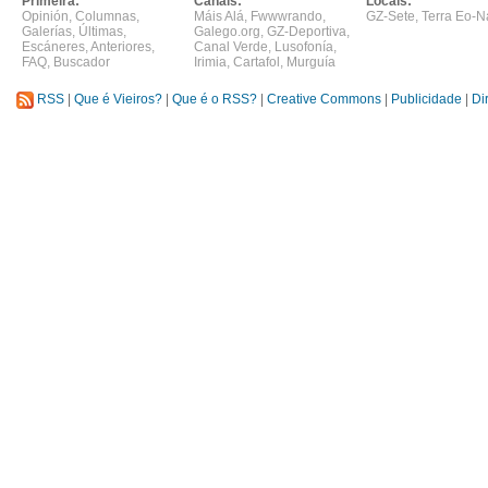
Primeira:
Canais:
Locais:
Opinión
,
Columnas
,
Máis Alá
,
Fwwwrando
,
GZ-Sete
,
Terra Eo-N
Galerías
,
Últimas
,
Galego.org
,
GZ-Deportiva
,
Escáneres
,
Anteriores
,
Canal Verde
,
Lusofonía
,
FAQ
,
Buscador
Irimia
,
Cartafol
,
Murguía
RSS
|
Que é Vieiros?
|
Que é o RSS?
|
Creative Commons
|
Publicidade
|
Di