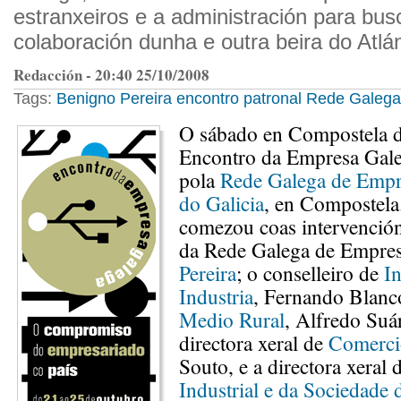
estranxeiros e a administración para busc
colaboración dunha e outra beira do Atlán
Redacción - 20:40 25/10/2008
Tags:
Benigno Pereira
encontro
patronal
Rede Galega
O sábado en Compostela d
Encontro da Empresa Gale
pola
Rede Galega de Empr
do Galicia
, en Compostel
comezou coas intervención
da Rede Galega de Empre
Pereira
; o conselleiro de
I
Industria
, Fernando Blanco
Medio Rural
, Alfredo Suá
directora xeral de
Comerci
Souto, e a directora xeral 
Industrial e da Sociedade