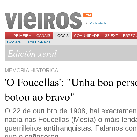
Publicidade
PRIMEIRA
CANAIS
LOCAIS
COMUNIDADE
GZ-EXT
ESPECI
GZ-Sete
Terra Eo-Navia
Edición xeral
MEMORIA HISTÓRICA
'O Foucellas': "Unha boa pers
botou ao bravo"
O 22 de outubro de 1908, hai exactamen
nacía nas Foucellas (Mesía) o máis lend
guerrilleiros antifranquistas. Falamos c
que o coñeceron.