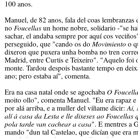
100 anos.
Manuel, de 82 anos, fala del coas lembranzas 
no
Foucellas
un home nobre, solidario -"se ha
sachar, el andaba sempre por aquí cos veciños
perseguido, que "cando os do
Movimiento
o qu
dixeron que puxera unha bomba no tren corre
Madrid, entre Curtis e Teixeiro". "Aquelo foi
monte. Tardou despois bastante tempo en deixa
ano; pero estaba aí", comenta.
Era na casa natal onde se agochaba
O Foucell
moito ollo", comenta Manuel. "Eu era rapaz e 
por alá arriba, e a muller del víñame dicir:
Ai,
alí á casa da Lesta e lle dixeses ao Foucellas
pola tarde van cachear a casa
". E mentres a G
mando "dun tal Castelao, que dicían que era 