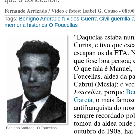
Fernando Arrizado / Vídeo e fotos: Isabel G. Couso - 08:0
Tags:
Benigno Andrade
fuxidos
Guerra Civil
guerrilla 
memoria histórica
O Foucellas
"Daquelas estaba nunh
Curtis, e tivo que es
escapan os da ETA. No
que fose boa persoa; 
O que fala é Manuel, 
Foucellas, aldea da p
Cabrui (Mesía); e ve
Foucellas
, porque
Be
García
, o máis famoso
antifranquista do noso
sempre recordado po
tomou da aldea onde 
Benigno Andrade, 'O Foucellas'
outubro de 1908, hai e