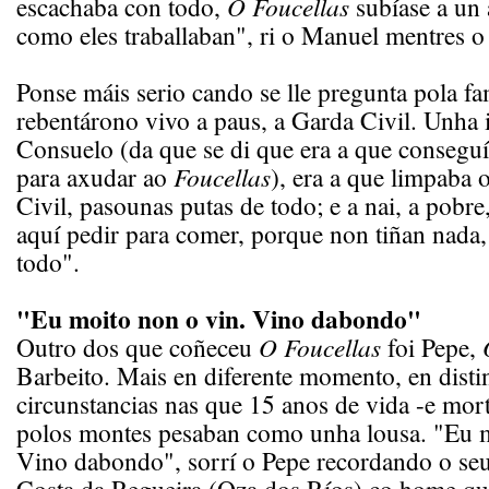
escachaba con todo,
O Foucellas
subíase a un 
como eles traballaban", ri o Manuel mentres o
Ponse máis serio cando se lle pregunta pola fa
rebentárono vivo a paus, a Garda Civil. Unha
Consuelo (da que se di que era a que consegu
para axudar ao
Foucellas
), era a que limpaba 
Civil, pasounas putas de todo; e a nai, a pobre,
aquí pedir para comer, porque non tiñan nada,
todo".
"Eu moito non o vin. Vino dabondo"
Outro dos que coñeceu
O Foucellas
foi Pepe,
Barbeito. Mais en diferente momento, en disti
circunstancias nas que 15 anos de vida -e mort
polos montes pesaban como unha lousa. "Eu m
Vino dabondo", sorrí o Pepe recordando o se