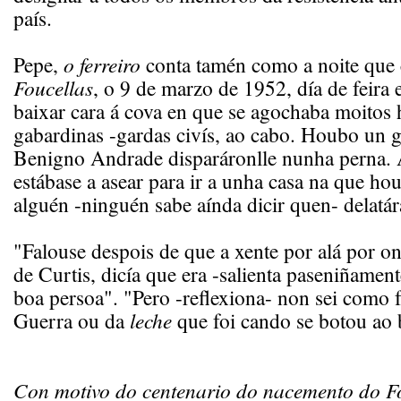
país.
Pepe,
o ferreiro
conta tamén como a noite que
Foucellas
, o 9 de marzo de 1952, día de feira 
baixar cara á cova en que se agochaba moitos
gabardinas -gardas civís, ao cabo. Houbo un g
Benigno Andrade disparáronlle nunha perna. 
estábase a asear para ir a unha casa na que ho
alguén -ninguén sabe aínda dicir quen- delatár
"Falouse despois de que a xente por alá por on
de Curtis, dicía que era -salienta paseniñamen
boa persoa". "Pero -reflexiona- non sei como f
Guerra ou da
leche
que foi cando se botou ao 
Con motivo do centenario do nacemento do Fo