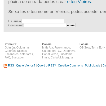
páxina de entrada podes crear
o teu Vieiros
.
Se xa tes o teu nome en Vieiros, podes acceder de
Usuaria/o:
Contrasinal:
Primeira:
Canais:
Locais:
Opinión
,
Columnas
,
Máis Alá
,
Fwwwrando
,
GZ-Sete
,
Terra Eo-N
Galerías
,
Últimas
,
Galego.org
,
GZ-Deportiva
,
Escáneres
,
Anteriores
,
Canal Verde
,
Lusofonía
,
FAQ
,
Buscador
Irimia
,
Cartafol
,
Murguía
RSS
|
Que é Vieiros?
|
Que é o RSS?
|
Creative Commons
|
Publicidade
|
Di