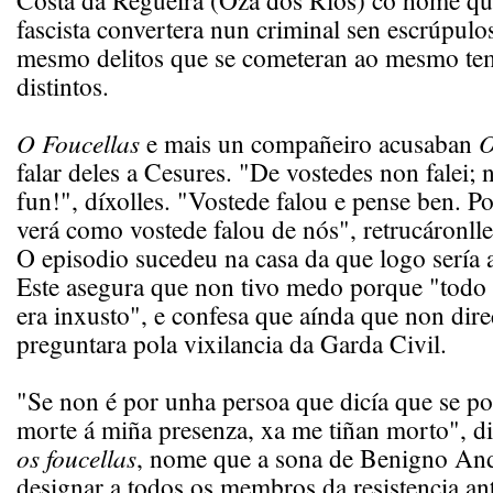
Costa da Regueira (Oza dos Ríos) co home qu
fascista convertera nun criminal sen escrúpulos
mesmo delitos que se cometeran ao mesmo tem
distintos.
O Foucellas
e mais un compañeiro acusaban
O
falar deles a Cesures. "De vostedes non falei; 
fun!", díxolles. "Vostede falou e pense ben. P
verá como vostede falou de nós", retrucáronll
O episodio sucedeu na casa da que logo sería 
Este asegura que non tivo medo porque "todo 
era inxusto", e confesa que aínda que non dire
preguntara pola vixilancia da Garda Civil.
"Se non é por unha persoa que dicía que se po
morte á miña presenza, xa me tiñan morto", di
os foucellas
, nome que a sona de Benigno An
designar a todos os membros da resistencia an