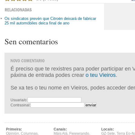
Os sindicatos prevén que Citroën deixará de fabricar
25 mil automóbiles deica final de ano
Sen comentarios
É preciso que te rexistres para poder participar en 
páxina de entrada podes crear
o teu Vieiros
.
Se xa tes o teu nome en Vieiros, podes acceder de
Usuaria/o:
Contrasinal:
Primeira:
Canais:
Locais:
Opinión
,
Columnas
,
Máis Alá
,
Fwwwrando
,
GZ-Sete
,
Terra Eo-N