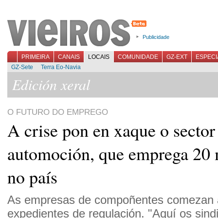
Publicidade
PRIMEIRA
CANAIS
LOCAIS
COMUNIDADE
GZ-EXT
ESPECI
GZ-Sete
Terra Eo-Navia
Edición xeral
O FUTURO DO EMPREGO
A crise pon en xaque o sector
automoción, que emprega 20 
no país
As empresas de compoñentes comezan a
expedientes de regulación. "Aquí os sind