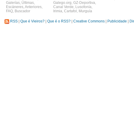
Galerías
,
Últimas
,
Galego.org
,
GZ-Deportiva
,
Escáneres
,
Anteriores
,
Canal Verde
,
Lusofonía
,
FAQ
,
Buscador
Irimia
,
Cartafol
,
Murguía
RSS
|
Que é Vieiros?
|
Que é o RSS?
|
Creative Commons
|
Publicidade
|
Di