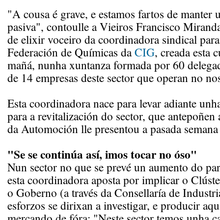
"A cousa é grave, e estamos fartos de manter 
pasiva", contoulle a Vieiros Francisco Miran
de elixir voceiro da coordinadora sindical par
Federación de Químicas da
CIG
, creada esta c
mañá, nunha xuntanza formada por 60 delegad
de 14 empresas deste sector que operan no nos
Esta coordinadora nace para levar adiante unh
para a revitalización do sector, que antepoñen 
da Automoción lle presentou a pasada semana
"Se se continúa así, imos tocar no óso"
Nun sector no que se prevé un aumento do par
esta coordinadora aposta por implicar o Clúst
o Goberno (a través da Consellaría de Industri
esforzos se dirixan a investigar, e producir aqu
mercando de fóra: "Neste sector temos unha ca