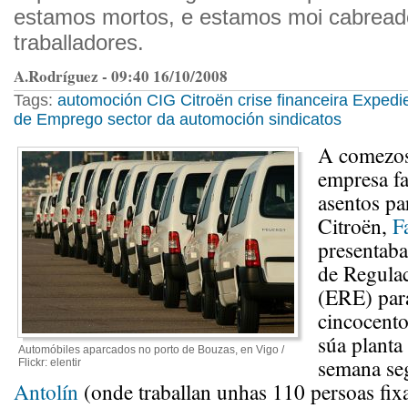
estamos mortos, e estamos moi cabreado
traballadores.
A.Rodríguez - 09:40 16/10/2008
Tags:
automoción
CIG
Citroën
crise financeira
Expedi
de Emprego
sector da automoción
sindicatos
A comezos
empresa fa
asentos pa
Citroën,
F
presentab
de Regula
(ERE) par
cincocento
súa planta
Automóbiles aparcados no porto de Bouzas, en Vigo /
semana se
Flickr: elentir
Antolín
(onde traballan unhas 110 persoas fixa