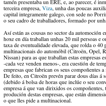
tamén presentaba un ERE, e, ao parecer, é in
terceira empresa,
Viza
, unha das poucas auxili
capital integramente galego, con sede no Porr
o seu cadro de traballadores, formado por unh
Así están as cousas no sector da automoción e
hoxe en día traballan unhas 20 mil persoas e o
taxa de eventualidade elevada, que rolda o 40 
multinacionais do automóbil (Citroën, Opel, R
Nissan) para as que traballan estas empresas es
-cada vez venden menos-, era cuestión de tem
empresas que fabrican os seus compoñentes a 
De feito, en Citroën prevén parar dous días á
(debido á bolsa de horas que inclúe o seu conve
empresa á que van dirixidos os compoñentes, 
produción destas empresas, que están dimens
o que lles pide a multinacional.