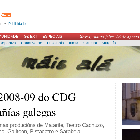
Publicidade
Xoves, quinta feira, 06 de agosto
MUNIDADE
GZ-EXT
ESPECIAIS
Deportiva
Canal Verde
Lusofonía
Irimia
Cartafol
Murguía
 2008-09 do CDG
ñías galegas
imas producións de Matarile, Teatro Cachuzo,
co, Galitoon, Pistacatro e Sarabela.