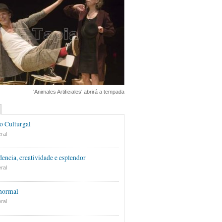
'Animales Artificiales' abrirá a tempada
o Culturgal
ral
encia, creatividade e esplendor
ral
 normal
ral