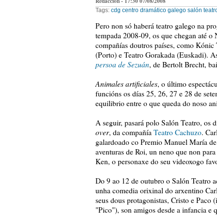
Redacción - 17:30 07/08/2008
Tags:
cdg
centro dramático galego
salón teatr
Pero non só haberá teatro galego na p
tempada 2008-09, os que chegan até o
compañías doutros países, como Kónic Th
(Porto) e Teatro Gorakada (Euskadi). 
persoa de Sezuán
, de Bertolt Brecht, b
Animales artificiales
, o último espectác
funcións os días 25, 26, 27 e 28 de sete
equilibrio entre o que queda do noso an
A seguir, pasará polo Salón Teatro, os d
over
, da compañía
Teatro Cachuzo
. Car
galardoado co Premio Manuel María de L
aventuras de Roi, un neno que non para
Ken, o personaxe do seu videoxogo favor
Do 9 ao 12 de outubro o Salón Teatro a
unha comedia orixinal do arxentino Car
seus dous protagonistas, Cristo e Paco 
"Pico"), son amigos desde a infancia e