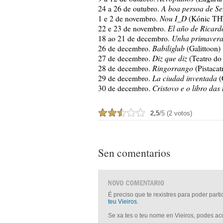
A boa persoa de S
24 a 26 de outubro.
Nou I_D
1 e 2 de novembro.
(Kónic THT
El año de Ricard
22 e 23 de novembro.
Unha primavera
18 ao 21 de decembro.
Babiliglub
26 de decembro.
(Galittoon)
Diz que diz
27 de decembro.
(Teatro do 
Ringorrango
28 de decembro.
(Pistacat
La ciudad inventada
29 de decembro.
(
Cristovo e o libro das
30 de decembro.
2,5
/5 (2 votos)
Sen comentarios
É preciso que te rexistres para poder part
teu Vieiros
.
Se xa tes o teu nome en Vieiros, podes a