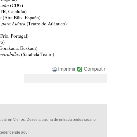
ezuán
(CDG)
R, Cataluña)
o
(Atra Bilis, España)
 para Aldara
(Teatro do Atlántico)
Frío, Portugal)
ro)
Gorakada, Euskadi)
 marabillas
(Sarabela Teatro)
Imprimir
Compartir
icipar en Vieiros. Desde a páxina de entrada podes crear
o
cceder dende aquí: