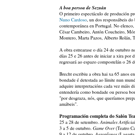
A boa persoa de Sezuán
O primeiro espectáculo de produción p
Nuno Cardoso
, un dos responsábeis do
contemporánea en Portugal. No elenco, h
César Cambeiro, Antón Coucheiro, Móni
Montero, Marta Pazos, Alberto Rolán, 
A obra estrearase o día 24 de outubro n
días 25 e 26 antes de iniciar a xira por
regresará ao espazo compostelán o 26 
Brecht escribiu a obra hai xa 65 anos e
bondade é detestada ao límite nun mundo
adquire interpretacións cada vez máis d
entendería como bondade ou persoa bon
"por desgraza, nós, que queríamos prep
amábeis".
Programación completa do Salón Tea
Animales Artificia
25 a 28 de setembro.
Game Over
3 a 5 de outubro.
(Teatro C
Aeroplanos
9 a 12 de outubro.
(Lagarta