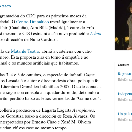
o
teatro
rogramación do CDG para os primeiros meses da
 Nadal. O
Centro Dramático
traerá igualmente a
tr (Cataluña), Atra Bilis (Madrid), Teatro do Frío
A boa
Así mesmo, o CDG estreará a súa nova produción:
aixo dirección de Nuno Cardoso.
ulo de
Matarile Teatro
, abrirá a carteleira con catro
mbro. Esta proposta xira en torno á empatía e ao
imal e os mundos artificiais que habitamos.
Cultura
Regresa 
Game
ías 3, 4 e 5 de outubro, o espectáculo infantil
los Losada é o autor e director desta obra, pola que foi
Edición xe
iteratura Dramática Infantil en 2007. O texto conta as
 de xogar coa consola ata quedar durmido, deixando a
Independ
ito, perdido baixo as letras vermellas de "Game over".
Edición xe
Aeroplanos
collerá a produción de Lagarta Lagarta
,
Un país
los Gorostiza baixo a dirección de Rosa Álvarez. Os
Edición xe
(interpretados por Ernesto Chao e Xosé M. Olveira
 quedan viúvos case ao mesmo tempo.