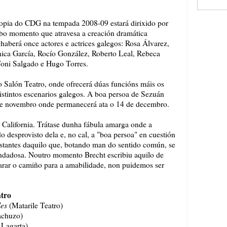
ropia do CDG na tempada 2008-09 estará dirixido por
 bo momento que atravesa a creación dramática
aberá once actores e actrices galegos: Rosa Álvarez,
ca García, Rocío González, Roberto Leal, Rebeca
Toni Salgado e Hugo Torres.
o Salón Teatro, onde ofrecerá dúas funcións máis os
 distintos escenarios galegos. A boa persoa de Sezuán
de novembro onde permanecerá ata o 14 de decembro.
n California. Trátase dunha fábula amarga onde a
 desprovisto dela e, no cal, a "boa persoa" en cuestión
istantes daquilo que, botando man do sentido común, se
dadosa. Noutro momento Brecht escribiu aquilo de
arar o camiño para a amabilidade, non puidemos ser
tro
les
(Matarile Teatro)
achuzo)
 Lagarta)