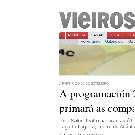
PRIMEIRA
CANAIS
LOCAIS
CO
Máis Alá
Fwwwrando
Galego.org
GZ-
A PARTIR DO 25 DE SETEMBRO
A programación
primará as compa
Polo Salón Teatro pasarán as últ
Lagarta Lagarta, Teatro do Atlánti