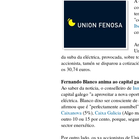
A 
co
te
"c
Ib
ce
An
Un
da suba da eléctrica, provocada, sobre 
accionista, tamén se disparou a cotizac
os 30,74 euros.
Fernando Blanco anima ao capital ga
Ao saber da noticia, o conselleiro de
Inn
capital galego "a aproveitar a nova opor
eléctrica. Blanco dixo ser consciente de
afirmou que é "perfectamente asumíbel"
Caixanova
(5%),
Caixa Galicia
(Algo m
outro 10 ou 15 por cento, porque, segun
sector enerxético.
Por outro lado, os xa accionistas de U