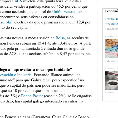
empresa
ACS
revelou, esta quinta feira, que está a
nsiderar vender a participación do 45,5 por cento que
n como accionista de control de
Unión Fenosa
para
Economí
oncentrar os seus esforzos en consolidarse en
Caixa Br
erdrola
", eléctrica da que é primeira socia, cun 12,4 por
resistenc
nto do seu capital.
Edición xe
te esta noticia, a media sesión na
Bolsa
, as accións de
ión Fenosa subían un 15,41%, até 13,48 euros. Á parte
todo, pola prima asociada á entrada dun novo grande
ión de ACS, cuxas accións subían un 8,47 por cento, até
Edición xe
lego a "aproveitar a nova oportunidade"
ovación e Industria
, Fernando Blanco animou ao
tunidade" para que Galiza teña "peso específico" na
 que o capital do país non pode ser maioritario, pero
 que ao 10 por cento que suman na actualidade
áis do 3%) e
Banco Pastor
(case un 2%), se lle engadise
do dixo, hai capital galego interesado en entrar no
nión Fenosa galegos (Caixanova, Caixa Galicia e Banco