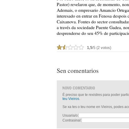
Pastor) revelaron que, de momento, non
Ademais, o empresario Amancio Ortega,
interesado en entrar en Fenosa despois 
Caixanova. Fontes do sector consultada
a través da sociedade Puente Gadea, non
desprenderse do seu 45% de participació
1,5
/5 (2 votos)
Sen comentarios
É preciso que te rexistres para poder part
teu Vieiros
.
Se xa tes o teu nome en Vieiros, podes a
Usuaria/o:
Contrasinal: