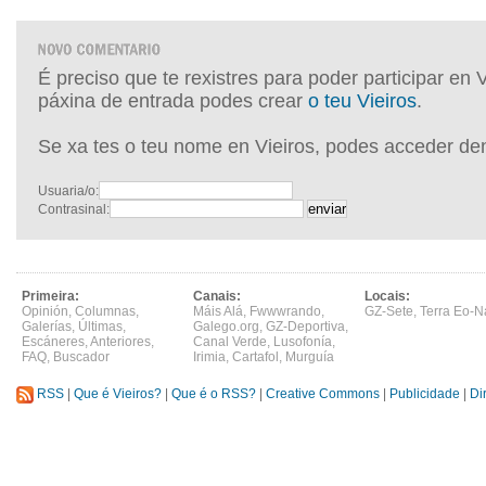
É preciso que te rexistres para poder participar en 
páxina de entrada podes crear
o teu Vieiros
.
Se xa tes o teu nome en Vieiros, podes acceder de
Usuaria/o:
Contrasinal:
Primeira:
Canais:
Locais:
Opinión
,
Columnas
,
Máis Alá
,
Fwwwrando
,
GZ-Sete
,
Terra Eo-N
Galerías
,
Últimas
,
Galego.org
,
GZ-Deportiva
,
Escáneres
,
Anteriores
,
Canal Verde
,
Lusofonía
,
FAQ
,
Buscador
Irimia
,
Cartafol
,
Murguía
RSS
|
Que é Vieiros?
|
Que é o RSS?
|
Creative Commons
|
Publicidade
|
Di