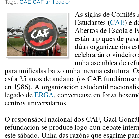
Tags:
CAE
CAF
unificación
As siglas de Comités 
Estudantes (
CAE
) e 
Abertos de Escola e F
están a piques de pasar
dúas organizacións es
celebrarán o vindeiro
unha asemblea de refu
para unificalas baixo unha mesma estrutura. 
así a 25 anos de andaina (os CAE fundáronse t
en 1986). A organización estudantil nacionali
legado de
ERGA
, converteuse en forza hexem
centros universitarios.
O responsábel nacional dos CAF, Gael Gonzále
refundación se produce logo dun debate intern
este sábado. Unha das razóns que esgrime para