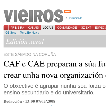
Publicidade
PRIMEIRA
CANAIS
LOCAIS
COMUNIDADE
GZ-EXT
ESPECI
GZ-Sete
Terra Eo-Navia
Edición xeral
ESTE SÁBADO NA CORUÑA
CAF e CAE preparan a súa fu
crear unha nova organización 
O obxectivo é agrupar nunha soa forza 
ensino secundario e do universitario.
Redacción - 13:00 07/05/2008