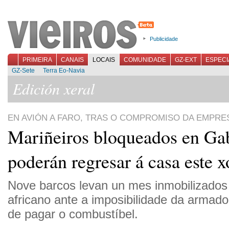
Publicidade
PRIMEIRA
CANAIS
LOCAIS
COMUNIDADE
GZ-EXT
ESPECI
GZ-Sete
Terra Eo-Navia
Edición xeral
EN AVIÓN A FARO, TRAS O COMPROMISO DA EMPRE
Mariñeiros bloqueados en Ga
poderán regresar á casa este x
Nove barcos levan un mes inmobilizados
africano ante a imposibilidade da armado
de pagar o combustíbel.