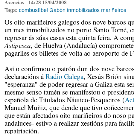
Axencias - 14:28 15/04/2008
Tags:
combustíbel
Gabón
inmobilizados
mariñeiros
Os oito mariñeiros galegos dos nove barcos qu
un mes inmobilizados no porto Santo Tomé, 
regresar ás súas casas esta quinta feira. A co
Astipesca
, de Huelva (Andalucía) compromete
pagarlles os billetes de volta ao aeroporto de F
Así o confirmou o patrón dun dos nove barco
declaracións á
Radio Galega
, Xesús Brión sina
"esperanza" de poder regresar a Galiza esta s
mesmo senso tamén se manifestou o president
española de Titulados Náutico-Pesqueiros (
Aet
Manuel Muñiz, que dende que tivo coñecement
que están afectados oito mariñeiros do noso pa
andaluces- estivo a realizar xestións para facili
repatriación.