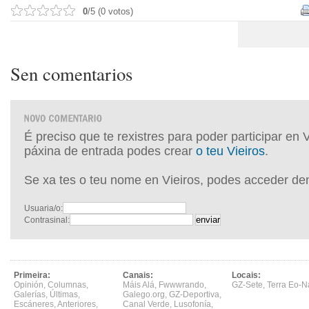
0
/5 (0 votos)
Sen comentarios
É preciso que te rexistres para poder participar en 
páxina de entrada podes crear
o teu Vieiros
.
Se xa tes o teu nome en Vieiros, podes acceder de
Usuaria/o:
Contrasinal:
Primeira:
Canais:
Locais:
Opinión
,
Columnas
,
Máis Alá
,
Fwwwrando
,
GZ-Sete
,
Terra Eo-N
Galerías
,
Últimas
,
Galego.org
,
GZ-Deportiva
,
Escáneres
,
Anteriores
,
Canal Verde
,
Lusofonía
,