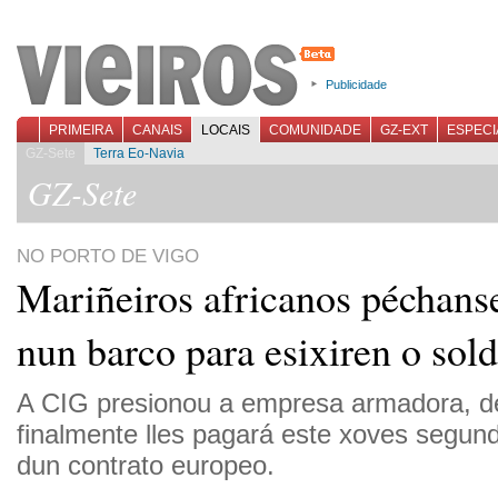
Publicidade
PRIMEIRA
CANAIS
LOCAIS
COMUNIDADE
GZ-EXT
ESPECI
GZ-Sete
Terra Eo-Navia
GZ-Sete
NO PORTO DE VIGO
Mariñeiros africanos péchanse
nun barco para esixiren o sol
A CIG presionou a empresa armadora, de
finalmente lles pagará este xoves segun
dun contrato europeo.