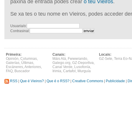
páxina de entrada podes crear
o teu Vieiros
.
Se xa tes o teu nome en Vieiros, podes acceder de
Usuaria/o:
Contrasinal:
Primeira:
Canais:
Locais:
Opinión
,
Columnas
,
Máis Alá
,
Fwwwrando
,
GZ-Sete
,
Terra Eo-N
Galerías
,
Últimas
,
Galego.org
,
GZ-Deportiva
,
Escáneres
,
Anteriores
,
Canal Verde
,
Lusofonía
,
FAQ
,
Buscador
Irimia
,
Cartafol
,
Murguía
RSS
|
Que é Vieiros?
|
Que é o RSS?
|
Creative Commons
|
Publicidade
|
Di