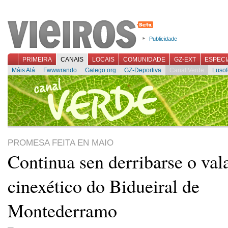
Publicidade
PRIMEIRA
CANAIS
LOCAIS
COMUNIDADE
GZ-EXT
ESPECI
Máis Alá
Fwwwrando
Galego.org
GZ-Deportiva
Canal Verde
Lusof
PROMESA FEITA EN MAIO
Continua sen derribarse o val
cinexético do Bidueiral de
Montederramo