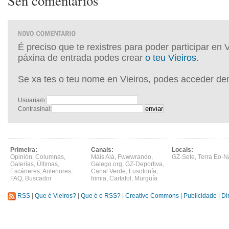
Sen comentarios
É preciso que te rexistres para poder participar en 
páxina de entrada podes crear
o teu Vieiros
.
Se xa tes o teu nome en Vieiros, podes acceder de
Usuaria/o:
Contrasinal:
Primeira:
Canais:
Locais:
Opinión
,
Columnas
,
Máis Alá
,
Fwwwrando
,
GZ-Sete
,
Terra Eo-N
Galerías
,
Últimas
,
Galego.org
,
GZ-Deportiva
,
Escáneres
,
Anteriores
,
Canal Verde
,
Lusofonía
,
FAQ
,
Buscador
Irimia
,
Cartafol
,
Murguía
RSS
|
Que é Vieiros?
|
Que é o RSS?
|
Creative Commons
|
Publicidade
|
Di