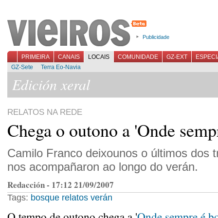
Publicidade
PRIMEIRA
CANAIS
LOCAIS
COMUNIDADE
GZ-EXT
ESPECI
GZ-Sete
Terra Eo-Navia
Edición xeral
RELATOS NA REDE
Chega o outono a 'Onde sempr
Camilo Franco deixounos o últimos dos t
nos acompañaron ao longo do verán.
Redacción - 17:12 21/09/2007
Tags:
bosque
relatos
verán
O tempo de outono chega a '
Onde sempre é bo