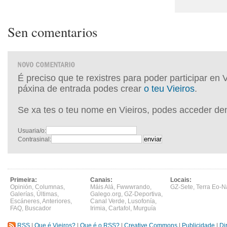
Sen comentarios
É preciso que te rexistres para poder participar en 
páxina de entrada podes crear
o teu Vieiros
.
Se xa tes o teu nome en Vieiros, podes acceder de
Usuaria/o:
Contrasinal:
Primeira:
Canais:
Locais:
Opinión
,
Columnas
,
Máis Alá
,
Fwwwrando
,
GZ-Sete
,
Terra Eo-N
Galerías
,
Últimas
,
Galego.org
,
GZ-Deportiva
,
Escáneres
,
Anteriores
,
Canal Verde
,
Lusofonía
,
FAQ
,
Buscador
Irimia
,
Cartafol
,
Murguía
RSS
|
Que é Vieiros?
|
Que é o RSS?
|
Creative Commons
|
Publicidade
|
Di