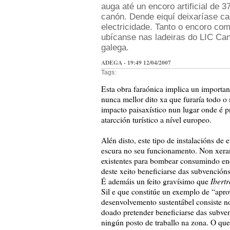
auga até un encoro artificial de
37
canón. Dende eiquí deixaríase cae
electricidade. Tanto o encoro co
ubícanse nas ladeiras do LIC Can
galega.
ADEGA - 19:49 12/04/2007
Tags:
Esta obra faraónica implica un importa
nunca mellor dito xa que furaría todo o
impacto paisaxístico nun lugar onde é p
atarcción turístico a nível europeo.
Alén disto, este tipo de instalacións d
escura no seu funcionamento. Non xeran 
existentes para bombear consumindo ener
deste xeito beneficiarse das subvencións
Ibertr
É ademáis un feito gravísimo que
Sil e que constitúe un exemplo de “apro
desenvolvemento sustentábel consiste n
doado pretender beneficiarse das subve
ningún posto de traballo na zona. O que