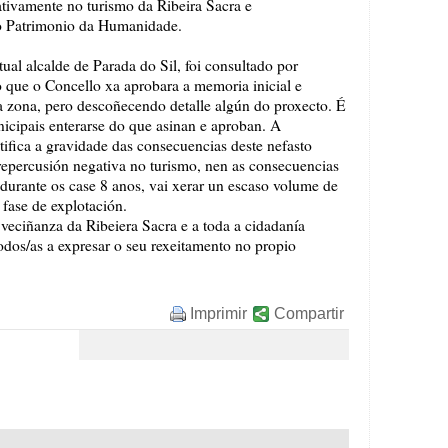
ativamente no turismo da Ribeira Sacra e
o Patrimonio da Humanidade.
tual alcalde de Parada do Sil, foi consultado por
que o Concello xa aprobara a memoria inicial e
a zona, pero descoñecendo detalle algún do proxecto. É
icipais enterarse do que asinan e aproban. A
ifica a gravidade das consecuencias deste nefasto
repercusión negativa no turismo, nen as consecuencias
durante os case 8 anos, vai xerar un escaso volume de
fase de explotación.
veciñanza da Ribeiera Sacra e a toda a cidadanía
todos/as a expresar o seu rexeitamento no propio
Imprimir
Compartir