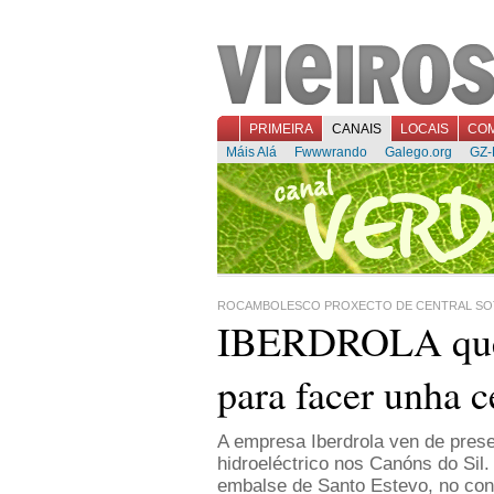
PRIMEIRA
CANAIS
LOCAIS
CO
Máis Alá
Fwwwrando
Galego.org
GZ-
ROCAMBOLESCO PROXECTO DE CENTRAL S
IBERDROLA quere
para facer unha ce
A
empresa Iberdrola ven de prese
hidroeléctrico nos Canóns do Sil
embalse de Santo Estevo, no conc