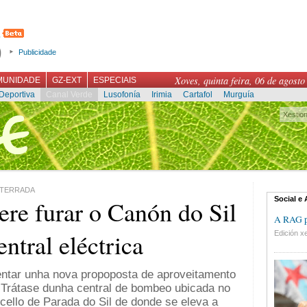
Publicidade
Xoves, quinta feira, 06 de agosto
MUNIDADE
GZ-EXT
ESPECIAIS
Deportiva
Canal Verde
Lusofonía
Irimia
Cartafol
Murguía
Xestio
OTERRADA
Social e
 furar o Canón do Sil
A RAG pr
ntral eléctrica
Edición xe
ntar unha nova propoposta de aproveitamento
. Trátase dunha central de bombeo ubicada no
ello de Parada do Sil de donde se eleva a