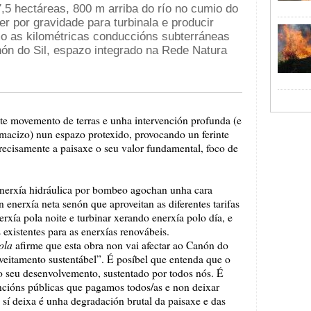
,5 hectáreas
,
800 m
arriba do río no cumio do
r por gravidade para turbinala e producir
mo as kilométricas conduccións subterráneas
ón do Sil, espazo integrado na Rede Natura
nte movemento de terras e unha intervención profunda (e
 macizo) nun espazo protexido, provocando un ferinte
recisamente a paisaxe o seu valor fundamental, foco de
e enerxía hidráulica por bombeo agochan unha cara
enerxía neta senón que aproveitan as diferentes tarifas
xía pola noite e turbinar xerando enerxía polo día, e
 existentes para as enerxías renovábeis.
ola
afirme que esta obra non vai afectar ao Canón do
veitamento sustentábel”. É posíbel que entenda que o
o seu desenvolvemento, sustentado por todos nós. É
ncións públicas que pagamos todos/as e non deixar
 sí deixa é unha degradación brutal da paisaxe e das