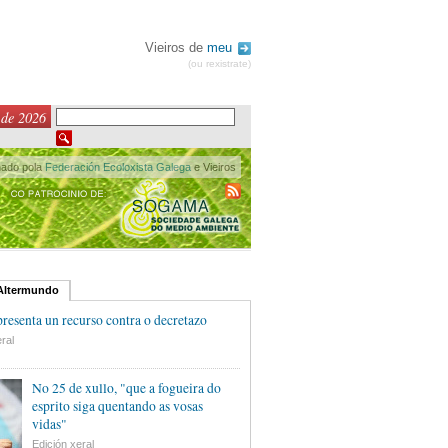
Vieiros de
meu
(ou rexistrate)
 de 2026
nado pola
Federación Ecoloxista Galega
e Vieiros
 Altermundo
esenta un recurso contra o decretazo
ral
No 25 de xullo, "que a fogueira do
esprito siga quentando as vosas
vidas"
Edición xeral