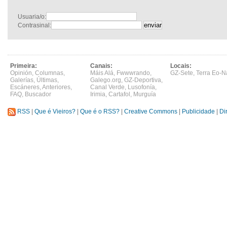
Usuaria/o:
Contrasinal:
Primeira:
Canais:
Locais:
Opinión
,
Columnas
,
Máis Alá
,
Fwwwrando
,
GZ-Sete
,
Terra Eo-N
Galerías
,
Últimas
,
Galego.org
,
GZ-Deportiva
,
Escáneres
,
Anteriores
,
Canal Verde
,
Lusofonía
,
FAQ
,
Buscador
Irimia
,
Cartafol
,
Murguía
RSS
|
Que é Vieiros?
|
Que é o RSS?
|
Creative Commons
|
Publicidade
|
Di