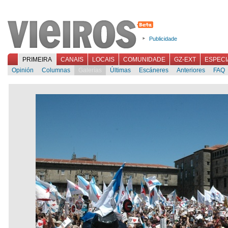
Publicidade
PRIMEIRA
CANAIS
LOCAIS
COMUNIDADE
GZ-EXT
ESPECI
Opinión
Columnas
Galerías
Últimas
Escáneres
Anteriores
FAQ