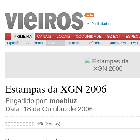
Publicidade
PRIMEIRA
CANAIS
LOCAIS
COMUNIDADE
GZ-EXT
ESPECI
Opinión
Columnas
Galerías
Últimas
Escáneres
Anteriores
FAQ
Estampas da XGN 2006
Engadido por:
moebiuz
Data: 18 de Outubro de 2006
0
/5 (0 votos)