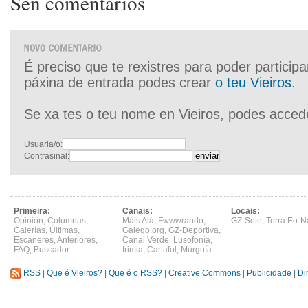
Sen comentarios
É preciso que te rexistres para poder particip
páxina de entrada podes crear
o teu Vieiros
.
Se xa tes o teu nome en Vieiros, podes acced
Usuaria/o:
Contrasinal:
Primeira:
Canais:
Locais:
Opinión
,
Columnas
,
Máis Alá
,
Fwwwrando
,
GZ-Sete
,
Terra Eo-N
Galerías
,
Últimas
,
Galego.org
,
GZ-Deportiva
,
Escáneres
,
Anteriores
,
Canal Verde
,
Lusofonía
,
FAQ
,
Buscador
Irimia
,
Cartafol
,
Murguía
RSS
|
Que é Vieiros?
|
Que é o RSS?
|
Creative Commons
|
Publicidade
|
Di