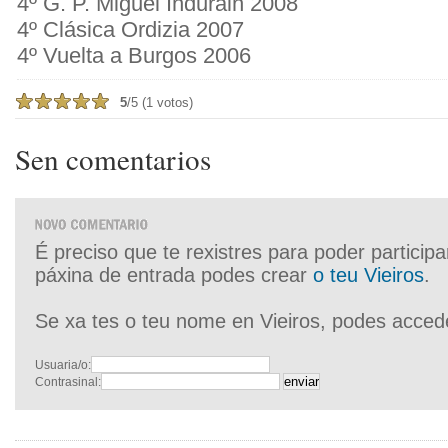
4º G. P. Miguel Induráin 2008
4º Clásica Ordizia 2007
4º Vuelta a Burgos 2006
5
/5 (1 votos)
Sen comentarios
É preciso que te rexistres para poder particip
páxina de entrada podes crear
o teu Vieiros
.
Se xa tes o teu nome en Vieiros, podes acced
Usuaria/o:
Contrasinal: