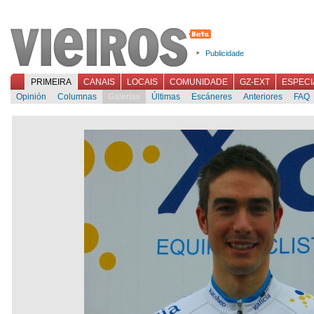
Publicidade
PRIMEIRA
CANAIS
LOCAIS
COMUNIDADE
GZ-EXT
ESPECI
Opinión
Columnas
Galerías
Últimas
Escáneres
Anteriores
FAQ