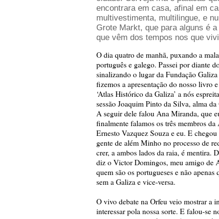
encontrara em casa, afinal em c
multivestimenta, multilingue, e n
Grote Markt, que para alguns é 
que vêm dos tempos nos que vivi
O dia quatro de manhã, puxando a mala de
português e galego. Passei por diante d
sinalizando o lugar da Fundação Galiza 
fizemos a apresentação do nosso livro
‘Atlas Histórico da Galiza’ a nós espreita
sessão Joaquim Pinto da Silva, alma da
A seguir dele falou Ana Miranda, que e
finalmente falamos os três membros da
Ernesto Vazquez Souza e eu. E chegou o
gente de além Minho no processo de red
crer, a ambos lados da raia, é mentira. 
diz o Victor Domingos, meu amigo de 
quem são os portugueses e não apenas q
sem a Galiza e vice-versa.
O vivo debate na Orfeu veio mostrar a 
interessar pola nossa sorte. E falou-se