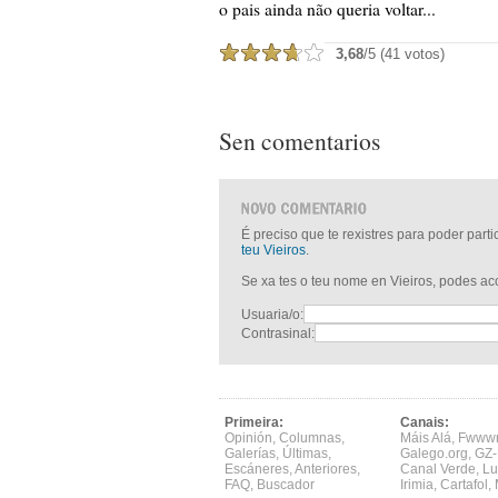
o pais ainda não queria voltar...
3,68
/5 (41 votos)
Sen comentarios
É preciso que te rexistres para poder part
teu Vieiros
.
Se xa tes o teu nome en Vieiros, podes a
Usuaria/o:
Contrasinal:
Primeira:
Canais:
Opinión
,
Columnas
,
Máis Alá
,
Fwww
Galerías
,
Últimas
,
Galego.org
,
GZ-
Escáneres
,
Anteriores
,
Canal Verde
,
Lu
FAQ
,
Buscador
Irimia
,
Cartafol
,