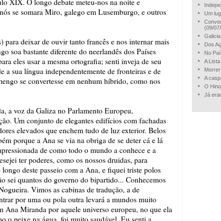
éculo XIX. O longo debate meteu-nos na noite e
Indepe
A nós se somara Miro, galego em Lusemburgo, e outros
Um lug
Conver
(09/07
Galici
 para deixar de ouvir tanto francês e nos internar mais
Dos Aç
o soa bastante diferente do neerlandês dos Países
No Paí
ra eles usar a mesma ortografia; senti inveja de seu
A List
de a sua língua independentemente de fronteiras e de
Morrer
A casp
lamengo se convertesse em nenhum híbrido, como nos
O Hino
Já era
, a voz da Galiza no Parlamento Europeu,
ição. Um conjunto de elegantes edifícios com fachadas
edores elevados que enchem tudo de luz exterior. Belos
ém porque a Ana se via na obriga de se deter cá e lá
impressionada de como todo o mundo a conhece e a
esejei ter poderes, como os nossos druidas, para
longo deste passeio com a Ana, e fiquei triste polos
ão sei quantos do governo do bipartido... Conhecemos
Nogueira. Vimos as cabinas de tradução, a de
entrar por uma ou pola outra levará a mundos muito
m Ana Miranda por aquele universo europeu, no que ela
 o peixe na água, foi muito saudável. Eu senti a