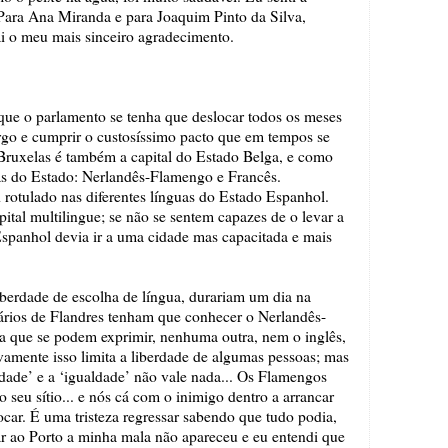
 Para Ana Miranda e para Joaquim Pinto da Silva,
vai o meu mais sinceiro agradecimento.
que o parlamento se tenha que deslocar todos os meses
rgo e cumprir o custosíssimo pacto que em tempos se
 Bruxelas é também a capital do Estado Belga, e como
guas do Estado: Nerlandês-Flamengo e Francês.
rotulado nas diferentes línguas do Estado Espanhol.
ital multilingue; se não se sentem capazes de o levar a
 Espanhol devia ir a uma cidade mas capacitada e mais
liberdade de escolha de língua, durariam um dia na
nários de Flandres tenham que conhecer o Nerlandês-
na que se podem exprimir, nenhuma outra, nem o inglês,
vamente isso limita a liberdade de algumas pessoas; mas
nidade’ e a ‘igualdade’ não vale nada... Os Flamengos
o seu sítio... e nós cá com o inimigo dentro a arrancar
ocar. É uma tristeza regressar sabendo que tudo podia,
gar ao Porto a minha mala não apareceu e eu entendi que