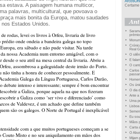
ArcosOnl
asa estava. A paisagem humana multicor,
Certame 
uma palavras, multicultural, que povoava o
a praça mais bonita da Europa, matou saudades
 nos Estados Unidos.
Sarama
 rodas, levei os livros à Orfeu, livraria de livro
prémio
o prédio onde ondeia a bandeira galega no topo
Monum
Crónica
Europa, era sábado e não pude visitar. Na tarde
Real G
 e da nossa Academia num entorno amigável, com o
O silê
r desde o seu atril na mesa central da livraria. Abriu a
E fala
 Orfeu, assombrosa a galeguidade deste irmão do Porto.
O cant
Carlos
u não tinha a honra de conhecer pessoalmente. E
passar
 Academia Galega da Língua Portuguesa, Carlos Durão,
Homens
 debate intenso e interessante; sempre é bom encontrar
Os úni
escobrir a Galiza, porque aquela na que nos fizeram
O dia 
Ante a 
Descobrir a Galiza como ‘ser vivo e diferenciado’ como
Uma pr
Arcos de Valdevez, é um achado que define também
Lisboa
uem são os galegos. O Norte de Portugal é inexplicável
Sement
Eu sou
Mãos p
Carta 
intensidade com a que muitos portugueses começam a se
O Abus
 no Couto Misto e no seu aniquilamento em mãos dos
Mijam 