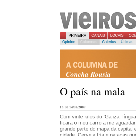
PRIMEIRA
CANAIS
LOCAIS
CO
Opinión
Columnas
Galerías
Últimas
Concha Rousia
O país na mala
13:00 14/07/2009
Com vinte kilos do ‘Galiza: língu
ficara o meu carro a me aguarda
grande parte do mapa da capital e
cidade. Cerveja fria e patacas qu