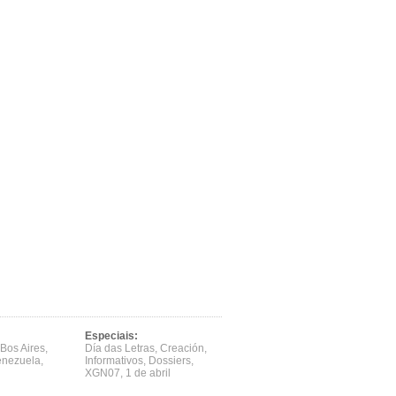
Especiais:
Bos Aires
,
Día das Letras
,
Creación
,
enezuela
,
Informativos
,
Dossiers
,
XGN07
,
1 de abril