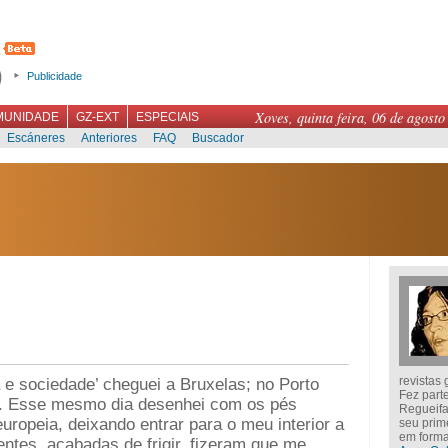
Publicidade
Xoves, quinta feira, 06 de agosto
MUNIDADE
GZ-EXT
ESPECIAIS
Escáneres
Anteriores
FAQ
Buscador
revistas
a e sociedade’ cheguei a Bruxelas; no Porto
Fez parte
r. Esse mesmo dia desenhei com os pés
Regueifa
uropeia, deixando entrar para o meu interior a
seu prim
em forma
entes, acabadas de frigir, fizeram que me