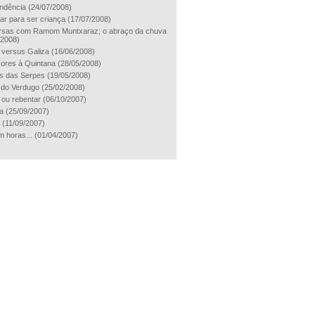
ndência
(24/07/2008)
ar para ser criança
(17/07/2008)
sas com Ramom Muntxaraz; o abraço da chuva
/2008)
a versus Galiza
(16/06/2008)
ores à Quintana
(28/05/2008)
s das Serpes
(19/05/2008)
a do Verdugo
(25/02/2008)
 ou rebentar
(06/10/2007)
a
(25/09/2007)
(11/09/2007)
m horas...
(01/04/2007)