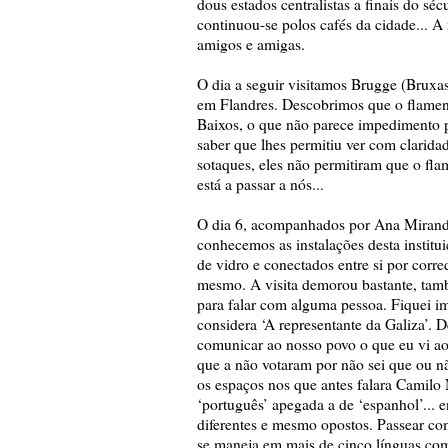
dous estados centralistas a finais do s
continuou-se polos cafés da cidade... 
amigos e amigas.
O dia a seguir visitamos Brugge (Bruxas)
em Flandres. Descobrimos que o flameng
Baixos, o que não parece impedimento pa
saber que lhes permitiu ver com clarida
sotaques, eles não permitiram que o f
está a passar a nós...
O dia 6, acompanhados por Ana Miranda
conhecemos as instalações desta institu
de vidro e conectados entre si por corr
mesmo. A visita demorou bastante, tamb
para falar com alguma pessoa. Fiquei 
considera ‘A representante da Galiza’. D
comunicar ao nosso povo o que eu vi ao 
que a não votaram por não sei que ou n
os espaços nos que antes falara Camilo 
‘português’ apegada a de ‘espanhol’... 
diferentes e mesmo opostos. Passear co
se maneja em mais de cinco línguas como