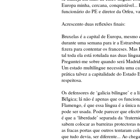
Europa minha, cercana, conquistável...
funcionário do PE e diretor da Orfeu, 
Acrescento duas reflexões finais:
Bruxelas é a capital de Europa, mesmo 
durante uma semana para ir a Estrarsbu
fizera para contentar os franceses. Mas
tal toda ela está rotulada nas duas lín
Preguntei-me sobre quando será Madrid 
Um estado multilíngue necessita uma cap
prática talvez a capitalidade do Estado
respeitosa.
Os defensores de ‘galicia bilingue’ e a 
Bélgica; lá não é apenas que os funcio
Flamengo, é que essa língua é a única 
pode ser usada. Pode parecer que efecti
é que a ‘liberdade’ separada da ‘frater
sabem colocar as barreiras protectoras n
as fracas portas que outros tentaram col
que tudo devia, ser diferente... Ao che