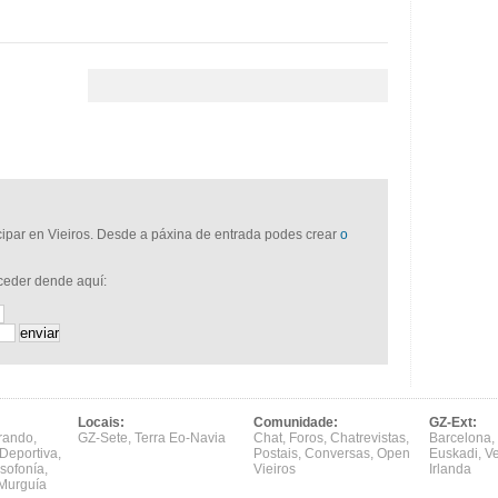
icipar en Vieiros. Desde a páxina de entrada podes crear
o
cceder dende aquí:
Locais:
Comunidade:
GZ-Ext:
rando
,
GZ-Sete
,
Terra Eo-Navia
Chat
,
Foros
,
Chatrevistas
,
Barcelona
,
Deportiva
,
Postais
,
Conversas
,
Open
Euskadi
,
V
sofonía
,
Vieiros
Irlanda
Murguía