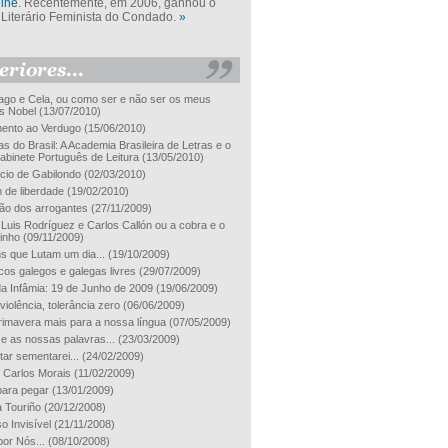
ine
. Recentemente, em 2006, ganhou o
Literário Feminista do Condado.
»
go e Cela, ou como ser e não ser os meus
s Nobel
(13/07/2010)
ento ao Verdugo
(15/06/2010)
s do Brasil: A Academia Brasileira de Letras e o
abinete Português de Leitura
(13/05/2010)
ncio de Gabilondo
(02/03/2010)
m de liberdade
(19/02/2010)
ão dos arrogantes
(27/11/2009)
 Luis Rodríguez e Carlos Callón ou a cobra e o
inho
(09/11/2009)
 que Lutam um dia...
(19/10/2009)
cos galegos e galegas livres
(29/07/2009)
da Infâmia: 19 de Junho de 2009
(19/06/2009)
violência, tolerância zero
(06/06/2009)
imavera mais para a nossa língua
(07/05/2009)
 e as nossas palavras...
(23/03/2009)
ar sementarei...
(24/02/2009)
 Carlos Morais
(11/02/2009)
ara pegar
(13/01/2009)
a Touriño
(20/12/2008)
o Invisível
(21/11/2008)
por Nós...
(08/10/2008)