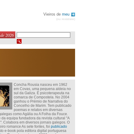
Vieiros de
meu
(ou rexistrate)
 de 2026
Concha Rousia nasceu em 1962
em Covas, uma pequena aldeia no
sul da Galiza. É psicoterapeuta na
comarca de Compostela. No 2004
ganhou o Prémio de Narrativa do
Concelho de Marim. Tem publicado
poemas e relatos em diversas
 galegas como Agália ou A Folha da Fouce.
 da equipa fundadora da revista cultural "A
". Colabora em diversos jornais galegos. O
eiro romance As sete fontes, foi
publicado
to e-book pola editora digital portuguesa