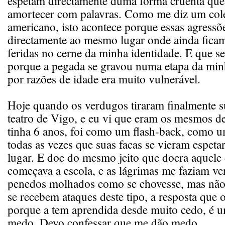
espetam directamente duma forma cruenta que
amortecer com palavras. Como me diz um co
americano, isto acontece porque essas agressõ
directamente ao mesmo lugar onde ainda fica
feridas no cerne da minha identidade. E que s
porque a pegada se gravou numa etapa da min
por razões de idade era muito vulnerável.
Hoje quando os verdugos tiraram finalmente s
teatro de Vigo, e eu vi que eram os mesmos d
tinha 6 anos, foi como um flash-back, como u
todas as vezes que suas facas se vieram espet
lugar. E doe do mesmo jeito que doera aquele
começava a escola, e as lágrimas me faziam ver
penedos molhados como se chovesse, mas nã
se recebem ataques deste tipo, a resposta que 
porque a tem aprendida desde muito cedo, é u
medo. Devo confessar que me dão medo.