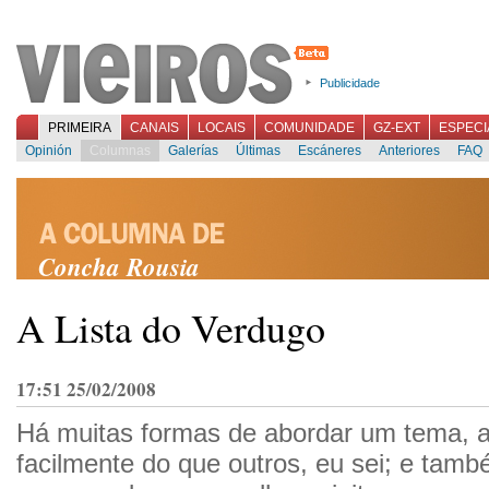
Publicidade
PRIMEIRA
CANAIS
LOCAIS
COMUNIDADE
GZ-EXT
ESPECI
Opinión
Columnas
Galerías
Últimas
Escáneres
Anteriores
FAQ
Concha Rousia
A Lista do Verdugo
17:51 25/02/2008
Há muitas formas de abordar um tema, 
facilmente do que outros, eu sei; e tamb