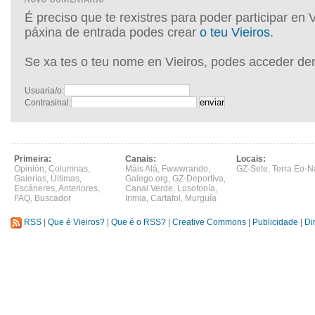
É preciso que te rexistres para poder participar en 
páxina de entrada podes crear
o teu Vieiros
.
Se xa tes o teu nome en Vieiros, podes acceder de
Usuaria/o:
Contrasinal:
Primeira:
Canais:
Locais:
Opinión
,
Columnas
,
Máis Alá
,
Fwwwrando
,
GZ-Sete
,
Terra Eo-N
Galerías
,
Últimas
,
Galego.org
,
GZ-Deportiva
,
Escáneres
,
Anteriores
,
Canal Verde
,
Lusofonía
,
FAQ
,
Buscador
Irimia
,
Cartafol
,
Murguía
RSS
|
Que é Vieiros?
|
Que é o RSS?
|
Creative Commons
|
Publicidade
|
Di