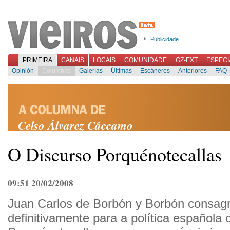
Publicidade
PRIMEIRA
CANAIS
LOCAIS
COMUNIDADE
GZ-EXT
ESPECI
Opinión
Columnas
Galerías
Últimas
Escáneres
Anteriores
FAQ
Celso Álvarez Cáccamo
O Discurso Porquénotecallas
09:51 20/02/2008
Juan Carlos de Borbón y Borbón consag
definitivamente para a política española 