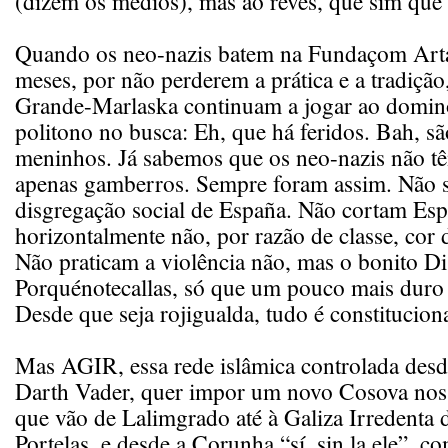
(dizem os médios), mas ao revês, que sim que 
Quando os neo-nazis batem na Fundaçom Artá
meses, por não perderem a prática e a tradição
Grande-Marlaska continuam a jogar ao domi
politono no busca: Eh, que há feridos. Bah, s
meninhos. Já sabemos que os neo-nazis não tê
apenas gamberros. Sempre foram assim. Não 
disgregação social de España. Não cortam Es
horizontalmente não, por razão de classe, cor d
Não praticam a violência não, mas o bonito D
Porquénotecallas, só que um pouco mais duro
Desde que seja rojigualda, tudo é constituciona
Mas AGIR, essa rede islâmica controlada desd
Darth Vader, quer impor um novo Cosova nos 
que vão de Lalimgrado até à Galiza Irredenta
Portelas, e desde a Corunha “sí, sin la ele”, 