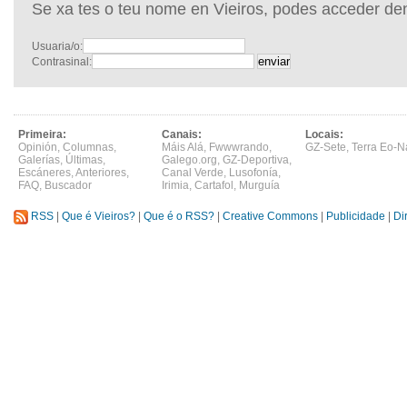
Se xa tes o teu nome en Vieiros, podes acceder de
Usuaria/o:
Contrasinal:
Primeira:
Canais:
Locais:
Opinión
,
Columnas
,
Máis Alá
,
Fwwwrando
,
GZ-Sete
,
Terra Eo-N
Galerías
,
Últimas
,
Galego.org
,
GZ-Deportiva
,
Escáneres
,
Anteriores
,
Canal Verde
,
Lusofonía
,
FAQ
,
Buscador
Irimia
,
Cartafol
,
Murguía
RSS
|
Que é Vieiros?
|
Que é o RSS?
|
Creative Commons
|
Publicidade
|
Di