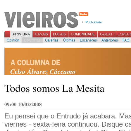
Publicidade
PRIMEIRA
CANAIS
LOCAIS
COMUNIDADE
GZ-EXT
ESPECI
Opinión
Columnas
Galerías
Últimas
Escáneres
Anteriores
FAQ
Celso Álvarez Cáccamo
Todos somos La Mesita
09:00 10/02/2008
Eu pensei que o Entrudo já acabara. Ma
viernes - sexta-feira continuou. Disque