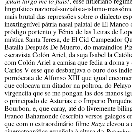
¡cuán largo me lo fiáis!
, esse hitleriano regim
linguístico nazional-sozialista-islamo-massóni
mais brutal das repressões sobre o dialecto esp
inextinguível pátria nasal palatal de El Manco
pródigo portento y Fénix de las Letras de Lo
mística Santa Teresa, de El Cid Campeador 
Batalla Después De Muerto, do mataíndios Piz
escravista Colón Ariel, da suja Isabel la Catól
com Colón Ariel a camisa que fedia a doma y 
Carlos V esse que desbanjava o ouro dos indie
pornócrata de Alfonso XIII que igual encomen
que colocava um ditador na poltroa, do Pelayo 
virgencita que se me pongan las dos manos ig
o principado de Asturias e o Imperio Porquéno
Bourbon, e, que caray, até do livremente bilin
Franco Bahamonde (escribía versos galegos en
que com o extraordinário filme
Raza
elevou a 
cinematográfica española à altura do
Potemkin