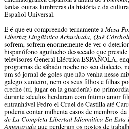
tantas outras lumbreras da história e da cultur
Español Universal.
E é que eu compreendo ternamente a
Mesa Po
Libertaz Lingüística Achuchada, Qué Córchol
sofrem, sofrem enormemente de ver o deterior
hispanófono aguilucho dessecado que preside 
televisores General Eléctrica ESPAÑOLA, enq
programas de sábado noche no seu dialecto, n
um só jornal de goles que não venha nesse mix
galego xunteiro, nem os seus filhos e filhas p
creche (ui, jugar en la guardería) no primordia
durante séculos herdaram com íntimo amor fili
entranhável Pedro el Cruel de Castilla até Car
poderia contar milhenta casos de membros da
de La Completa Libertad Idiomática En Esta 
Amenazada
que perderam os postos de trabal