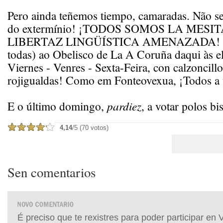
Pero ainda teñemos tiempo, camaradas. Não s
do extermínio! ¡TODOS SOMOS LA MESI
LIBERTAZ LINGÜÍSTICA AMENAZADA! ¡To
todas) ao Obelisco de La A Coruña daqui às e
Viernes - Venres - Sexta-Feira, con calzoncill
rojigualdas! Como em Fonteovexua, ¡Todos a 
E o último domingo,
pardiez
, a votar polos bi
4,14
/5 (70 votos)
Sen comentarios
É preciso que te rexistres para poder participar en 