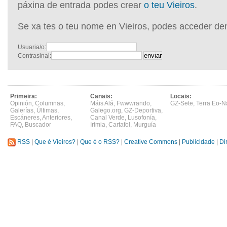
páxina de entrada podes crear
o teu Vieiros
.
Se xa tes o teu nome en Vieiros, podes acceder de
Usuaria/o:
Contrasinal:
Primeira:
Canais:
Locais:
Opinión
,
Columnas
,
Máis Alá
,
Fwwwrando
,
GZ-Sete
,
Terra Eo-N
Galerías
,
Últimas
,
Galego.org
,
GZ-Deportiva
,
Escáneres
,
Anteriores
,
Canal Verde
,
Lusofonía
,
FAQ
,
Buscador
Irimia
,
Cartafol
,
Murguía
RSS
|
Que é Vieiros?
|
Que é o RSS?
|
Creative Commons
|
Publicidade
|
Di