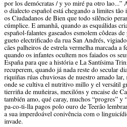
por los demócratas / y yo miré pa otro lao...” 
o dialecto español está chegando a limites tão 
os Ciudadanos de Bien que todo silêncio peran
cúmplice. E amanhã, quando as esquálidas cri
español-falantes gaseados esmolem côdeas de 
gueto electrificado da rua San Andrés, vigiad
cães palheiros de estrela vermelha marcada a 
quando os infantes ocultem nos faiados os seu
España para que a história e La Santísima Trin
recuperem, quando já nada reste do secular dia
riquiñas rúas chuviosas de nuestro amado lar, n
onde se cultiva el nutritivo millo y el versátil g
tierriña de muñeiras, mexilóns y encaise de C
también amo, qué caray, muchos “progres” y 
pa-co-ti-lla pagos polo ouro de Teerão lembr
a sua imperdoável conivência com o linguicíd
invade.