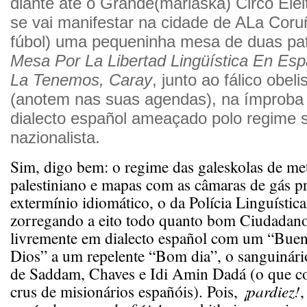
diante até o Grande(marlaska) Circo Elei
se vai manifestar na cidade de ALa Coru
fúbol) uma pequeninha mesa de duas p
Mesa Por La Libertad Lingüística En Es
La Tenemos, Caray
, junto ao fálico obel
(anotem nas suas agendas), na ímproba
dialecto español ameaçado polo regime s
nazionalista.
Sim, digo bem: o regime das galeskolas de metr
palestiniano e mapas com as câmaras de gás p
extermínio idiomático, o da Polícia Linguístic
zorregando a eito todo quanto bom Ciudadan
livremente em dialecto español com um “Bue
Dios” a um repelente “Bom dia”, o sanguinári
de Saddam, Chaves e Idi Amin Dadá (o que c
crus de misionários españóis). Pois,
¡pardiez!