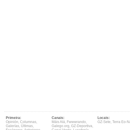
Primeira:
Canais:
Locais:
Opinión
,
Columnas
,
Máis Alá
,
Fwwwrando
,
GZ-Sete
,
Terra Eo-N
Galerías
,
Últimas
,
Galego.org
,
GZ-Deportiva
,