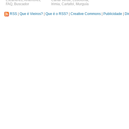
Escáneres
,
Anteriores
,
Canal Verde
,
Lusofonía
,
FAQ
,
Buscador
Irimia
,
Cartafol
,
Murguía
RSS
|
Que é Vieiros?
|
Que é o RSS?
|
Creative Commons
|
Publicidade
|
Di