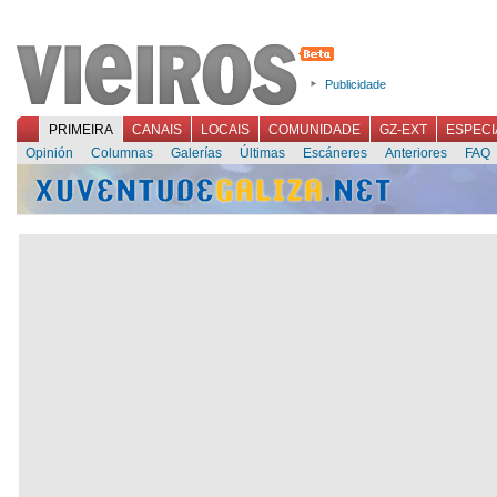
Publicidade
PRIMEIRA
CANAIS
LOCAIS
COMUNIDADE
GZ-EXT
ESPECI
Opinión
Columnas
Galerías
Últimas
Escáneres
Anteriores
FAQ