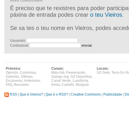
É preciso que te rexistres para poder particip
páxina de entrada podes crear
o teu Vieiros
.
Se xa tes o teu nome en Vieiros, podes acced
Usuaria/o:
Contrasinal:
Primeira:
Canais:
Locais:
Opinión
,
Columnas
,
Máis Alá
,
Fwwwrando
,
GZ-Sete
,
Terra Eo-N
Galerías
,
Últimas
,
Galego.org
,
GZ-Deportiva
,
Escáneres
,
Anteriores
,
Canal Verde
,
Lusofonía
,
FAQ
,
Buscador
Irimia
,
Cartafol
,
Murguía
RSS
|
Que é Vieiros?
|
Que é o RSS?
|
Creative Commons
|
Publicidade
|
Di