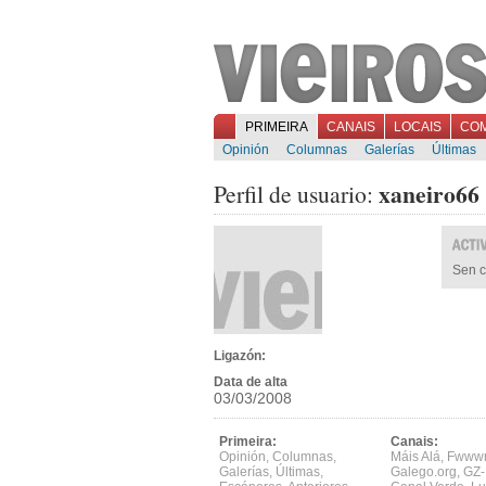
PRIMEIRA
CANAIS
LOCAIS
CO
Opinión
Columnas
Galerías
Últimas
xaneiro66
Perfil de usuario:
Sen c
Ligazón:
Data de alta
03/03/2008
Primeira:
Canais:
Opinión
,
Columnas
,
Máis Alá
,
Fwww
Galerías
,
Últimas
,
Galego.org
,
GZ-