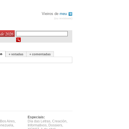
Vieiros de
meu
(ou rexistrate)
 de 2026
as
+ votadas
+ comentadas
Especiais:
Bos Aires
,
Día das Letras
,
Creación
,
enezuela
,
Informativos
,
Dossiers
,