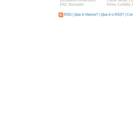
Escáneres
,
Anteriores
,
Canal Verde
,
Lu
FAQ
,
Buscador
Irimia
,
Cartafol
,
RSS
|
Que é Vieiros?
|
Que é o RSS?
|
Cre