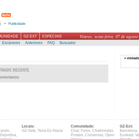
Publicidade
Venres, sexta feira, 07 de agosto
MUNIDADE
GZ-EXT
ESPECIAIS
Escáneres
Anteriores
FAQ
Buscador
+ visitad
omentarios
Locais:
Comunidade:
GZ-Ext:
rando
,
GZ-Sete
,
Terra Eo-Navia
Chat
,
Foros
,
Chatrevistas
,
Barcelona
,
Deportiva
,
Postais
,
Conversas
,
Open
Euskadi
,
V