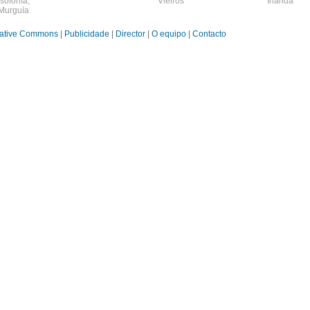
sofonía
,
Vieiros
Irlanda
Murguía
ative Commons
|
Publicidade
|
Director
|
O equipo
|
Contacto