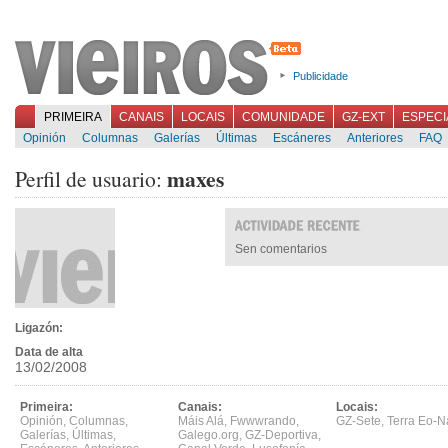
Publicidade
PRIMEIRA
CANAIS
LOCAIS
COMUNIDADE
GZ-EXT
ESPECI
Opinión
Columnas
Galerías
Últimas
Escáneres
Anteriores
FAQ
maxes
Perfil de usuario:
Sen comentarios
Ligazón:
Data de alta
13/02/2008
Primeira:
Canais:
Locais:
Opinión
,
Columnas
,
Máis Alá
,
Fwwwrando
,
GZ-Sete
,
Terra Eo-N
Galerías
,
Últimas
,
Galego.org
,
GZ-Deportiva
,