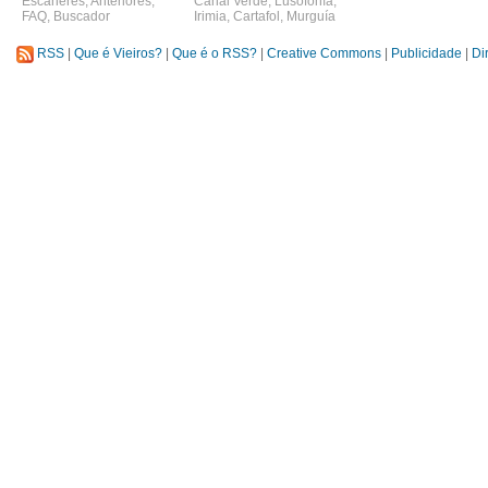
Escáneres
,
Anteriores
,
Canal Verde
,
Lusofonía
,
FAQ
,
Buscador
Irimia
,
Cartafol
,
Murguía
RSS
|
Que é Vieiros?
|
Que é o RSS?
|
Creative Commons
|
Publicidade
|
Di