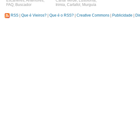
Escáneres
,
Anteriores
,
Canal Verde
,
Lusofonía
,
FAQ
,
Buscador
Irimia
,
Cartafol
,
Murguía
RSS
|
Que é Vieiros?
|
Que é o RSS?
|
Creative Commons
|
Publicidade
|
Di