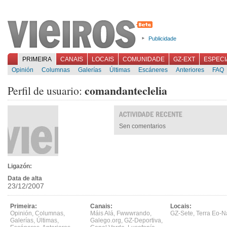
Publicidade
PRIMEIRA
CANAIS
LOCAIS
COMUNIDADE
GZ-EXT
ESPECI
Opinión
Columnas
Galerías
Últimas
Escáneres
Anteriores
FAQ
comandanteclelia
Perfil de usuario:
Sen comentarios
Ligazón:
Data de alta
23/12/2007
Primeira:
Canais:
Locais:
Opinión
,
Columnas
,
Máis Alá
,
Fwwwrando
,
GZ-Sete
,
Terra Eo-N
Galerías
,
Últimas
,
Galego.org
,
GZ-Deportiva
,