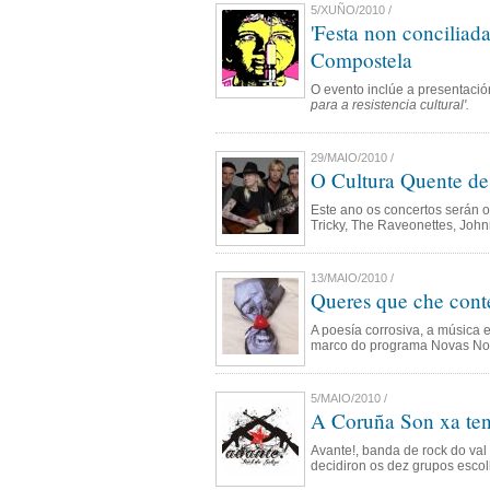
5/XUÑO/2010 /
'Festa non conciliad
Compostela
O evento inclúe a presentació
para a resistencia cultural'.
29/MAIO/2010 /
O Cultura Quente de 
Este ano os concertos serán o
Tricky, The Raveonettes, John
13/MAIO/2010 /
Queres que che cont
A poesía corrosiva, a música 
marco do programa Novas Noi
5/MAIO/2010 /
A Coruña Son xa ten 
Avante!, banda de rock do val 
decidiron os dez grupos escol