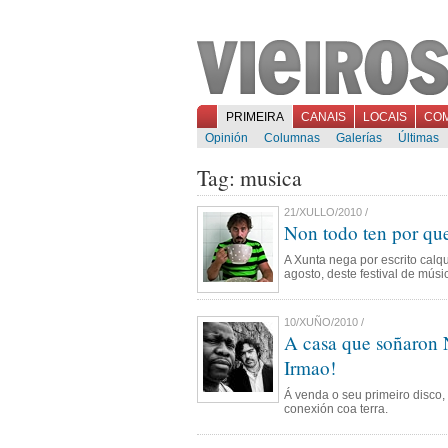
PRIMEIRA
CANAIS
LOCAIS
CO
Opinión
Columnas
Galerías
Últimas
Tag: musica
21/XULLO/2010 /
Non todo ten por que
A Xunta nega por escrito calq
agosto, deste festival de músi
10/XUÑO/2010 /
A casa que soñaron 
Irmao!
Á venda o seu primeiro disco,
conexión coa terra.