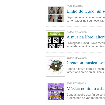
2/MAIO/2010 /
Linho do Cuco, un s
O grupo de música tradicionai
sonoridades no seu novo traba
23/MARZO/2010 /
A música libre, alte
O avogado David Bravo reco
estabelecementos comerciais. 
23/MARZO/2010 /
Creación musical se
Aberto o prazo para a presen
fomentar a creación musical e
6/MARZO/2010 /
Música contra o asfa
Cangas acolle esta fin de se
“Galiza non se vende” por todo