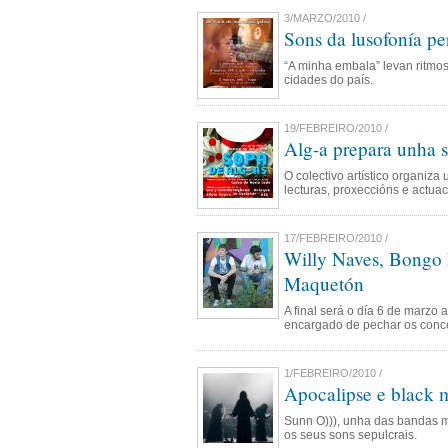
3/MARZO/2010 /
Sons da lusofonía pe
“A minha embala” levan ritmos
cidades do país.
19/FEBREIRO/2010 /
Alg-a prepara unha 
O colectivo artístico organiza
lecturas, proxeccións e actua
17/FEBREIRO/2010 /
Willy Naves, Bongo E
Maquetón
A final será o día 6 de marzo 
encargado de pechar os conce
1/FEBREIRO/2010 /
Apocalipse e black m
Sunn O))), unha das bandas má
os seus sons sepulcrais.