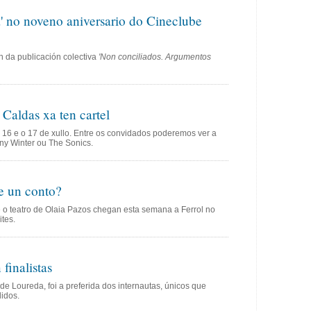
a' no noveno aniversario do Cineclube
n da publicación colectiva
'Non conciliados. Argumentos
Caldas xa ten cartel
 16 e o 17 de xullo. Entre os convidados poderemos ver a
ny Winter ou The Sonics.
e un conto?
e o teatro de Olaia Pazos chegan esta semana a Ferrol no
tes.
finalistas
de Loureda, foi a preferida dos internautas, únicos que
lidos.