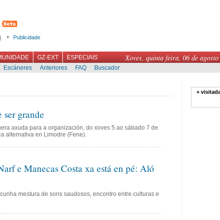
Publicidade
Xoves, quinta feira, 06 de agosto
MUNIDADE
GZ-EXT
ESPECIAIS
Escáneres
Anteriores
FAQ
Buscador
+ visitad
 ser grande
uera axuda para a organización, do xoves 5 ao sábado 7 de
ca alternativa en Limodre (Fene).
Narf e Manecas Costa xa está en pé: Aló
 cunha mestura de sons saudosos, encontro entre culturas e