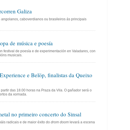
rcorren Galiza
 angolanos, caboverdianos ou brasileiros ás principais
sopa de música e poesía
 un festival de poesía e de experimentación en Valadares, con
cións musicais.
xperience e Belöp, finalistas da Queixo
a partir das 18.00 horas na Praza da Vila. O gañador será o
rtos da xornada.
etal no primeiro concerto do Sinsal
is radicais e de maior éxito do
drom doom
levará a escena