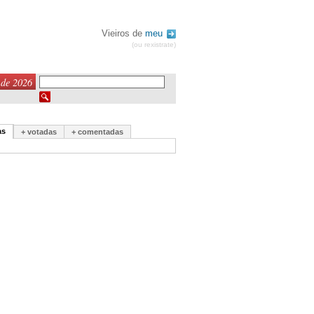
Vieiros de
meu
(ou rexistrate)
 de 2026
as
+ votadas
+ comentadas