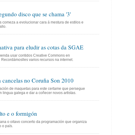
egundo disco que se chama '3'
s comeza a evolucionar cara á mestura de estilos e
llo.
rnativa para eludir as cotas da SGAE
menda usar contidos Creative Commons en
Recordámoslles varios recursos na internet.
n cancelas no Coruña Son 2010
tación de maquetas para este certame que persegue
n lingua galega e dar a coñecer novos artistas.
lto e o formigón
mana o oitavo concerto da programación que organiza
 o país.