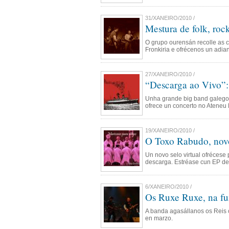
31/XANEIRO/2010 /
Mestura de folk, roc
O grupo ourensán recolle as c
Fronkiria e ofrécenos un adian
27/XANEIRO/2010 /
“Descarga ao Vivo”:
Unha grande big band galego
ofrece un concerto no Ateneu 
19/XANEIRO/2010 /
O Toxo Rabudo, novo 
Un novo selo virtual ofrécese 
descarga. Estréase cun EP de
6/XANEIRO/2010 /
Os Ruxe Ruxe, na fu
A banda agasállanos os Reis c
en marzo.