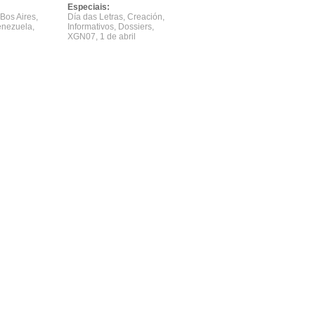
Especiais:
Bos Aires
,
Día das Letras
,
Creación
,
enezuela
,
Informativos
,
Dossiers
,
XGN07
,
1 de abril