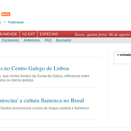
Publicidade
Xoves, quinta feira, 06 de agosto
MUNIDADE
GZ-EXT
ESPECIAIS
Escáneres
Anteriores
FAQ
Buscador
+ visitad
as no Centro Galego de Lisboa
, que recibe fondos da Xunta de Galiza, ofrécense estes
alsa ou danza galega.
trocina' a cultura flamenca no Brasil
Santos promociona cursos de lingua castelá e flamenco