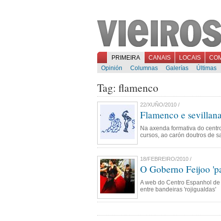
PRIMEIRA
CANAIS
LOCAIS
CO
Opinión
Columnas
Galerías
Últimas
Tag: flamenco
22/XUÑO/2010 /
Flamenco e sevillan
Na axenda formativa do centro
cursos, ao carón doutros de s
18/FEBREIRO/2010 /
O Goberno Feijoo 'pa
A web do Centro Espanhol de 
entre bandeiras 'rojigualdas'