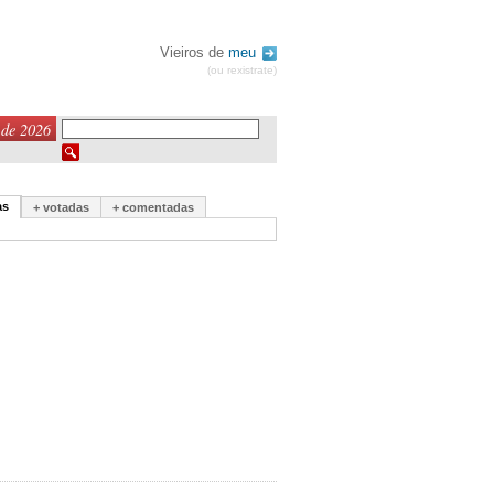
Vieiros de
meu
(ou rexistrate)
 de 2026
as
+ votadas
+ comentadas