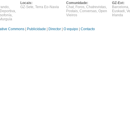
Locais:
Comunidade:
GZ-Ext:
rando
,
GZ-Sete
,
Terra Eo-Navia
Chat
,
Foros
,
Chatrevistas
,
Barcelona
,
Deportiva
,
Postais
,
Conversas
,
Open
Euskadi
,
V
sofonía
,
Vieiros
Irlanda
Murguía
ative Commons
|
Publicidade
|
Director
|
O equipo
|
Contacto