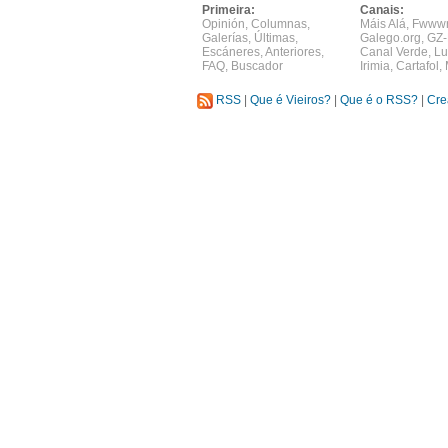
Primeira:
Canais:
Opinión
,
Columnas
,
Máis Alá
,
Fwww
Galerías
,
Últimas
,
Galego.org
,
GZ-
Escáneres
,
Anteriores
,
Canal Verde
,
Lu
FAQ
,
Buscador
Irimia
,
Cartafol
,
RSS
|
Que é Vieiros?
|
Que é o RSS?
|
Cre