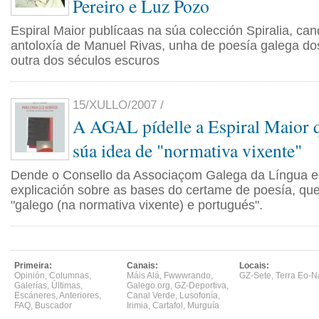
Pereiro e Luz Pozo
Espiral Maior publícaas na súa colección Spiralia, ca
antoloxía de Manuel Rivas, unha de poesía galega do
outra dos séculos escuros
15/XULLO/2007 /
A AGAL pídelle a Espiral Maior q
súa idea de "normativa vixente"
Dende o Consello da Associaçom Galega da Língua e
explicación sobre as bases do certame de poesía, que
"galego (na normativa vixente) e portugués".
Primeira:
Canais:
Locais:
Opinión
,
Columnas
,
Máis Alá
,
Fwwwrando
,
GZ-Sete
,
Terra Eo-N
Galerías
,
Últimas
,
Galego.org
,
GZ-Deportiva
,
Escáneres
,
Anteriores
,
Canal Verde
,
Lusofonía
,
FAQ
,
Buscador
Irimia
,
Cartafol
,
Murguía