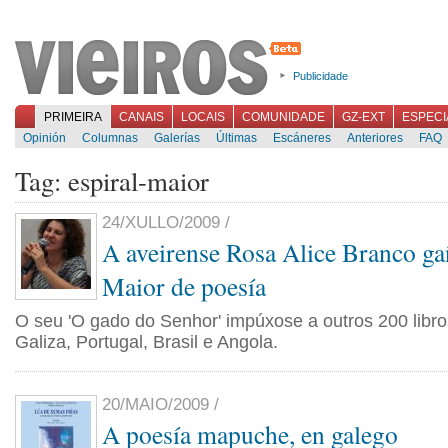
Publicidade
PRIMEIRA
CANAIS
LOCAIS
COMUNIDADE
GZ-EXT
ESPECI
Opinión
Columnas
Galerías
Últimas
Escáneres
Anteriores
FAQ
Tag: espiral-maior
24/XULLO/2009 /
A aveirense Rosa Alice Branco ga
Maior de poesía
O seu 'O gado do Senhor' impúxose a outros 200 libr
Galiza, Portugal, Brasil e Angola.
20/MAIO/2009 /
A poesía mapuche, en galego