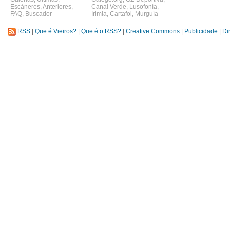
Escáneres
,
Anteriores
,
Canal Verde
,
Lusofonía
,
FAQ
,
Buscador
Irimia
,
Cartafol
,
Murguía
RSS
|
Que é Vieiros?
|
Que é o RSS?
|
Creative Commons
|
Publicidade
|
Di