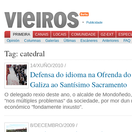
Publicidade
PRIMEIRA
CANAIS
LOCAIS
COMUNIDADE
GZ-EXT
ESPECI
Opinión
Columnas
Galerías
Últimas
Escáneres
Anteriores
FAQ
Tag: catedral
14/XUÑO/2010 /
Defensa do idioma na Ofrenda do
Galiza ao Santísimo Sacramento
O delegado rexio deste ano, o alcalde de Mondoñedo,
"nos múltiples problemas" da sociedade, por mor dun
económico "fondamente inxusto".
8/DECEMBRO/2009 /