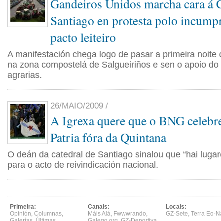
Gandeiros Unidos marcha cara á C
Santiago en protesta polo incump
pacto leiteiro
A manifestación chega logo de pasar a primeira noite 
na zona compostelá de Salgueiriños e sen o apoio do 
agrarias.
26/MAIO/2009 /
A Igrexa quere que o BNG celebre
Patria fóra da Quintana
O deán da catedral de Santiago sinalou que “hai lugare
para o acto de reivindicación nacional.
Primeira:
Canais:
Locais:
Opinión
,
Columnas
,
Máis Alá
,
Fwwwrando
,
GZ-Sete
,
Terra Eo-N
Galerías
,
Últimas
,
Galego.org
,
GZ-Deportiva
,