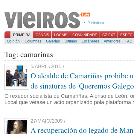
Publicidade
PRIMEIRA
CANAIS
LOCAIS
COMUNIDADE
GZ-EXT
ESPECI
Opinión
Columnas
Galerías
Últimas
Escáneres
Anteriores
FAQ
Tag: camarinas
5/ABRIL/2010 /
O alcalde de Camariñas prohibe u
de sinaturas de 'Queremos Galego
O rexedor socialista de Camariñas, Alonso de León, or
Local que vetase un acto organizado pola plataforma n
27/MAIO/2009 /
A recuperación do legado de Man 