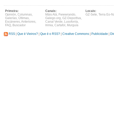
Primeira:
Canais:
Locais:
Opinión
,
Columnas
,
Máis Alá
,
Fwwwrando
,
GZ-Sete
,
Terra Eo-N
Galerías
,
Últimas
,
Galego.org
,
GZ-Deportiva
,
Escáneres
,
Anteriores
,
Canal Verde
,
Lusofonía
,
FAQ
,
Buscador
Irimia
,
Cartafol
,
Murguía
RSS
|
Que é Vieiros?
|
Que é o RSS?
|
Creative Commons
|
Publicidade
|
Di