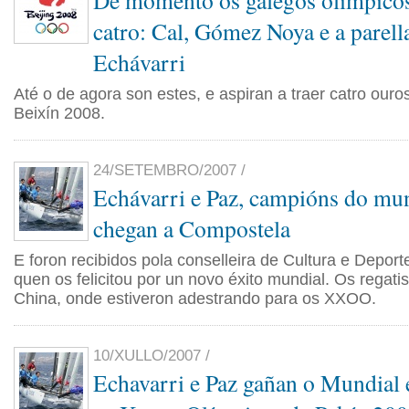
De momento os galegos olímpico
catro: Cal, Gómez Noya e a parell
Echávarri
Até o de agora son estes, e aspiran a traer catro ouro
Beixín 2008.
24/SETEMBRO/2007 /
Echávarri e Paz, campións do mun
chegan a Compostela
E foron recibidos pola conselleira de Cultura e Deport
quen os felicitou por un novo éxito mundial. Os regati
China, onde estiveron adestrando para os XXOO.
10/XULLO/2007 /
Echavarri e Paz gañan o Mundial 