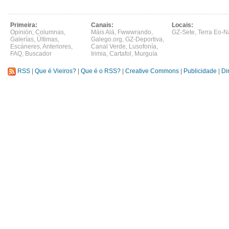
Primeira:
Canais:
Locais:
Opinión
,
Columnas
,
Máis Alá
,
Fwwwrando
,
GZ-Sete
,
Terra Eo-N
Galerías
,
Últimas
,
Galego.org
,
GZ-Deportiva
,
Escáneres
,
Anteriores
,
Canal Verde
,
Lusofonía
,
FAQ
,
Buscador
Irimia
,
Cartafol
,
Murguía
RSS
|
Que é Vieiros?
|
Que é o RSS?
|
Creative Commons
|
Publicidade
|
Di