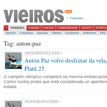
Publicidade
PRIMEIRA
CANAIS
LOCAIS
COMUNIDADE
GZ-EXT
ESPECI
Opinión
Columnas
Galerías
Últimas
Escáneres
Anteriores
FAQ
Tag: anton-paz
26/FEBREIRO/2009 /
Antón Paz volve desfrutar da vela
Platú 25
O campión olímpico competirá na mesma embarcació
Carlos nunha proba que está considerada un aperitiv
estatal.
26/XANEIRO/2009 /