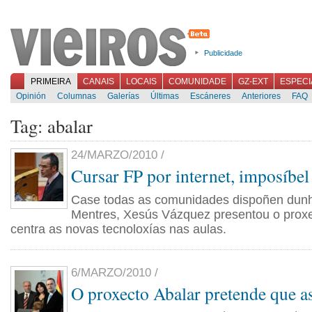
Publicidade
PRIMEIRA
CANAIS
LOCAIS
COMUNIDADE
GZ-EXT
ESPECI
Opinión
Columnas
Galerías
Últimas
Escáneres
Anteriores
FAQ
Tag: abalar
24/MARZO/2010 /
Cursar FP por internet, imposíbel
Case todas as comunidades dispoñen dunh
Mentres, Xesús Vázquez presentou o pro
centra as novas tecnoloxías nas aulas.
6/MARZO/2010 /
O proxecto Abalar pretende que a