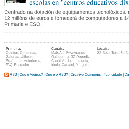
escolas en "centros educativos dix
Centrado na dotación de equipamentos tecnolóxicos, a
12 millóns de euros e fornecerá de computadores a 1
Primaria e ESO.
Primeira:
Canais:
Locais:
Opinión
,
Columnas
,
Máis Alá
,
Fwwwrando
,
GZ-Sete
,
Terra Eo-N
Galerías
,
Últimas
,
Galego.org
,
GZ-Deportiva
,
Escáneres
,
Anteriores
,
Canal Verde
,
Lusofonía
,
FAQ
,
Buscador
Irimia
,
Cartafol
,
Murguía
RSS
|
Que é Vieiros?
|
Que é o RSS?
|
Creative Commons
|
Publicidade
|
Di