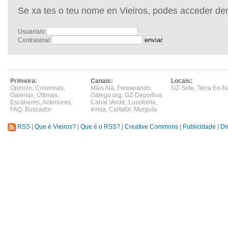
Se xa tes o teu nome en Vieiros, podes acceder de
Usuaria/o:
Contrasinal:
Primeira:
Canais:
Locais:
Opinión
,
Columnas
,
Máis Alá
,
Fwwwrando
,
GZ-Sete
,
Terra Eo-N
Galerías
,
Últimas
,
Galego.org
,
GZ-Deportiva
,
Escáneres
,
Anteriores
,
Canal Verde
,
Lusofonía
,
FAQ
,
Buscador
Irimia
,
Cartafol
,
Murguía
RSS
|
Que é Vieiros?
|
Que é o RSS?
|
Creative Commons
|
Publicidade
|
Di