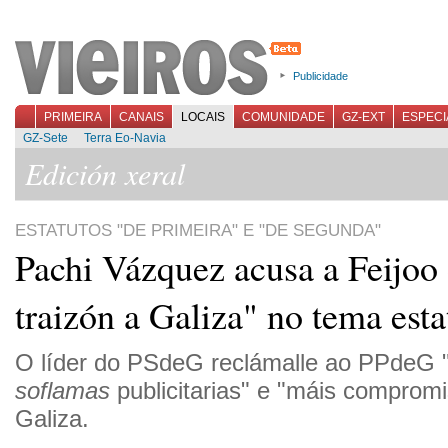
Publicidade
PRIMEIRA
CANAIS
LOCAIS
COMUNIDADE
GZ-EXT
ESPECI
GZ-Sete
Terra Eo-Navia
Edición xeral
ESTATUTOS "DE PRIMEIRA" E "DE SEGUNDA"
Pachi Vázquez acusa a Feijoo 
traizón a Galiza" no tema esta
O líder do PSdeG reclámalle ao PPdeG
soflamas
publicitarias" e "máis compromi
Galiza.