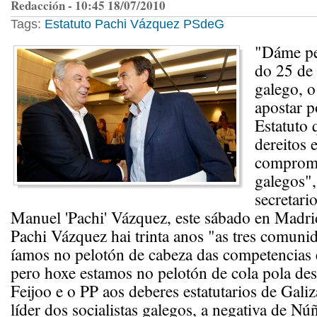
Redacción - 10:45 18/07/2010
Tags:
Estatuto
Pachi Vázquez
PSdeG
"Dáme pe
do 25 de
galego, o
apostar p
Estatuto 
dereitos 
compromi
galegos",
secretari
Manuel 'Pachi' Vázquez, este sábado en Madri
Pachi Vázquez hai trinta anos "as tres comunid
íamos no pelotón de cabeza das competencias 
pero hoxe estamos no pelotón de cola pola des
Feijoo e o PP aos deberes estatutarios de Gali
líder dos socialistas galegos, a negativa de Nú