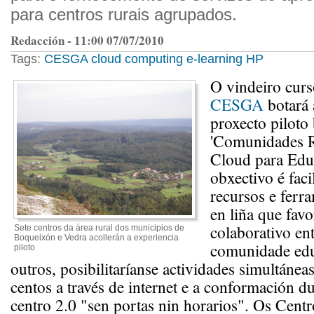
para centros rurais agrupados.
Redacción - 11:00 07/07/2010
Tags:
CESGA
cloud computing
e-learning
HP
O vindeiro cur
CESGA
botará 
proxecto piloto
'Comunidades R
Cloud para Edu
obxectivo é faci
recursos e ferr
en liña que favo
colaborativo en
Sete centros da área rural dos municipios de
Boqueixón e Vedra acollerán a experiencia
comunidade edu
piloto
outros, posibilitaríanse actividades simultánea
centos a través de internet e a conformación d
centro 2.0 "sen portas nin horarios". Os Centr