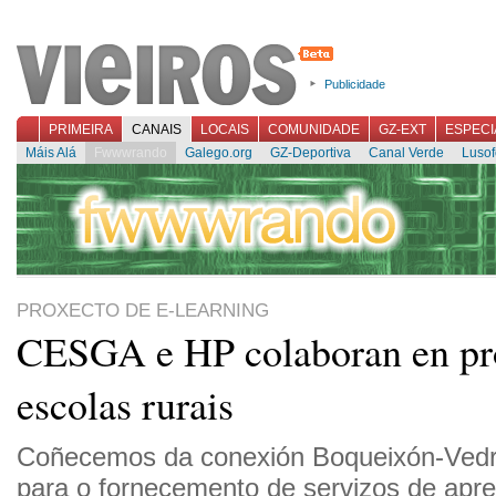
Publicidade
PRIMEIRA
CANAIS
LOCAIS
COMUNIDADE
GZ-EXT
ESPECI
Máis Alá
Fwwwrando
Galego.org
GZ-Deportiva
Canal Verde
Lusof
PROXECTO DE E-LEARNING
CESGA e HP colaboran en pr
escolas rurais
Coñecemos da conexión Boqueixón-Vedra
para o fornecemento de servizos de apre