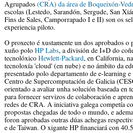
Agrupados
(CRA) da área de Boqueixón-Ved
escolas (Lestedo, Sarandón, Sergude, San Xiá
Fins de Sales, Camporrapado I e II) son os se
experiencia piloto.
O proxecto é xustamente un dos aprobados o 
xuño polo
HP Labs
, a división de I+D do coñ
tecnolóxico
Hewlett-Packard
, en California, 
tecnoloxía 'cloud' (en nube) e no ámbito da ed
presentado polo departamento de e-learning e
Centro de Supercomputación de Galicia (CES
orientado a avaliar unha solución baseada en t
para fornecer servizos de colaboración e apren
redes de CRA. A iniciativa galega competía c
propostas chegadas de todo o mundo, e ade
foron aprobadas outras dúas achegas respect
e de Taiwan. O xigante HP financiará con 40.