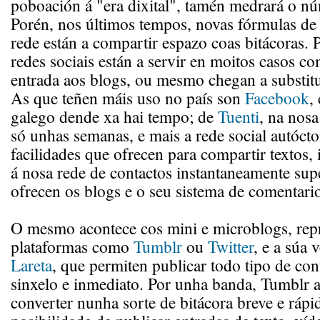
poboación á "era dixital", tamén medrará o n
Porén, nos últimos tempos, novas fórmulas de 
rede están a compartir espazo coas bitácoras. 
redes sociais están a servir en moitos casos c
entrada aos blogs, ou mesmo chegan a substitu
As que teñen máis uso no país son
Facebook
,
galego dende xa hai tempo; de
Tuenti
, na nosa
só unhas semanas, e mais a rede social autóct
facilidades que ofrecen para compartir textos,
á nosa rede de contactos instantaneamente sup
ofrecen os blogs e o seu sistema de comentari
O mesmo acontece cos mini e microblogs, rep
plataformas como
Tumblr
ou
Twitter
, e a súa 
Lareta
, que permiten publicar todo tipo de con
sinxelo e inmediato. Por unha banda, Tumblr 
converter nunha sorte de bitácora breve e rápi