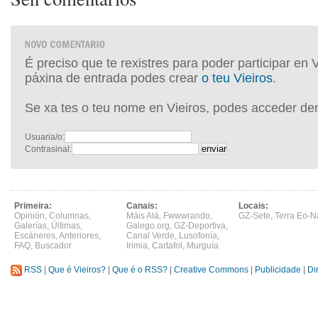
É preciso que te rexistres para poder participar en 
páxina de entrada podes crear
o teu Vieiros
.
Se xa tes o teu nome en Vieiros, podes acceder de
Usuaria/o:
Contrasinal:
Primeira:
Canais:
Locais:
Opinión
,
Columnas
,
Máis Alá
,
Fwwwrando
,
GZ-Sete
,
Terra Eo-N
Galerías
,
Últimas
,
Galego.org
,
GZ-Deportiva
,
Escáneres
,
Anteriores
,
Canal Verde
,
Lusofonía
,
FAQ
,
Buscador
Irimia
,
Cartafol
,
Murguía
RSS
|
Que é Vieiros?
|
Que é o RSS?
|
Creative Commons
|
Publicidade
|
Di