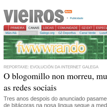
Publicidade
PRIMEIRA
CANAIS
LOCAIS
COMUNIDADE
GZ-EXT
ESPECI
Máis Alá
Fwwwrando
Galego.org
GZ-Deportiva
Canal Verde
Lusof
REPORTAXE: EVOLUCIÓN DA INTERNET GALEGA
O blogomillo non morreu, mu
as redes sociais
Tres anos despois do anunciado pasame
de bitácoras na nosa lingua segue a med