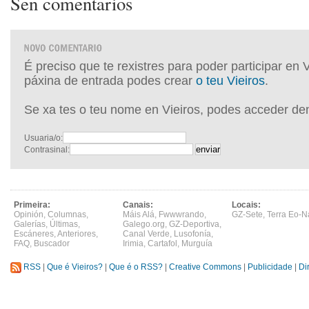
Sen comentarios
É preciso que te rexistres para poder participar en 
páxina de entrada podes crear
o teu Vieiros
.
Se xa tes o teu nome en Vieiros, podes acceder de
Usuaria/o:
Contrasinal:
Primeira:
Canais:
Locais:
Opinión
,
Columnas
,
Máis Alá
,
Fwwwrando
,
GZ-Sete
,
Terra Eo-N
Galerías
,
Últimas
,
Galego.org
,
GZ-Deportiva
,
Escáneres
,
Anteriores
,
Canal Verde
,
Lusofonía
,
FAQ
,
Buscador
Irimia
,
Cartafol
,
Murguía
RSS
|
Que é Vieiros?
|
Que é o RSS?
|
Creative Commons
|
Publicidade
|
Di