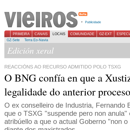
Publicidade
PRIMEIRA
CANAIS
LOCAIS
COMUNIDADE
GZ-EXT
ESPECI
GZ-Sete
Terra Eo-Navia
Edición xeral
REACCIÓNS AO RECURSO ADMITIDO POLO TSXG
O BNG confía en que a Xustiz
legalidade do anterior proceso
O ex conselleiro de Industria, Fernando B
que o TSXG "suspende pero non anula" 
atribúello a que o actual Goberno "non o
diante dos maxistrados.