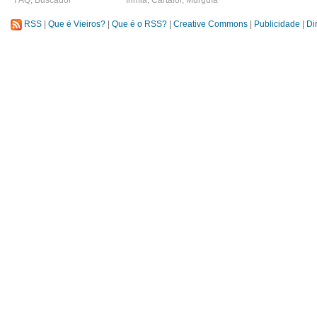
FAQ
,
Buscador
Irimia
,
Cartafol
,
Murguía
RSS
|
Que é Vieiros?
|
Que é o RSS?
|
Creative Commons
|
Publicidade
|
Di