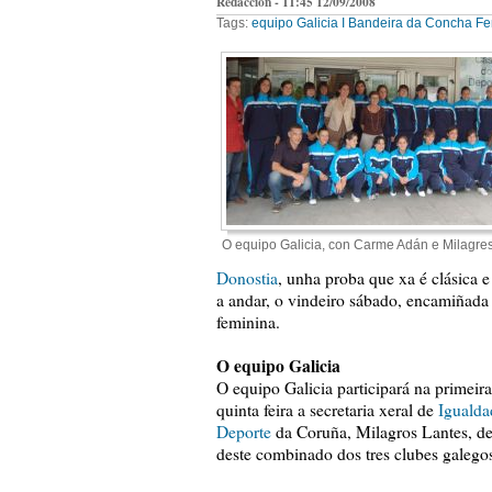
Redacción - 11:45 12/09/2008
Tags:
equipo Galicia
I Bandeira da Concha F
O equipo Galicia, con Carme Adán e Milagre
Donostia
, unha proba que xa é clásica e
a andar, o vindeiro sábado, encamiñada 
feminina.
O equipo Galicia
O equipo Galicia participará na primei
quinta feira a secretaria xeral de
Igualda
Deporte
da Coruña, Milagros Lantes, des
deste combinado dos tres clubes galegos