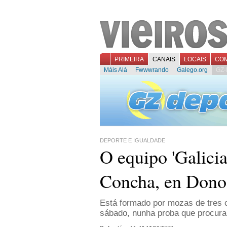
PRIMEIRA
CANAIS
LOCAIS
CO
Máis Alá
Fwwwrando
Galego.org
GZ-
DEPORTE E IGUALDADE
O equipo 'Galicia'
Concha, en Dono
Está formado por mozas de tres c
sábado, nunha proba que procura 