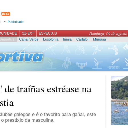
Publicidade
Domingo, 09 de agosto
MUNIDADE
GZ-EXT
ESPECIAIS
Deportiva
Canal Verde
Lusofonía
Irimia
Cartafol
Murguía
 de traíñas estréase na
stia
lubes galegos e é o favorito para gañar, este
o prestixio da masculina.