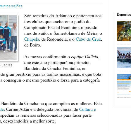
eminina
traíñas
Son remeiras do Atlántico e pertencen aos
Deportes
tres clubes que encheron o podio do
Campionato Estatal Feminino, o pasado
mes de xuño: o Samertolameu de Meira, o
Chapela
, de Redondela, e o
Cabo de Cruz
,
de Boiro.
equipo Galicia
As mozas conformarán o
,
que este ano participará na primeira
s Lantes
Bandeira da Concha Feminina, en
 de gran prestixio para as traíñas masculinas, e que bota
a conseguir o mesmo prestixio e forza para a categoría
ra Bandeira da Concha na que compiten as mulleres. Esta
de
, Carme Adán e a delegada provincial de
Cultura e
pedían as remeiras seleccionadas para facer parte
, desexándolles a mellor sorte.