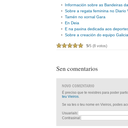
Información sobre as Bandeiras da
Sobre a regata feminina no Diario 
Tamén no xornal Gara
En Deia
E na paxina dedicada aos deporte
Sobre a creación do equipo Galic
5
/5 (8 votos)
Sen comentarios
É preciso que te rexistres para poder part
teu Vieiros
.
Se xa tes o teu nome en Vieiros, podes a
Usuaria/o:
Contrasinal: