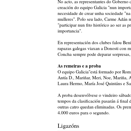
No acto, as representantes do Goberno d
creación do equipo Galicia "nun importa
necesidade de crear unha sociedade "na
mulleres". Polo seu lado, Carme Adán m
"participar nun fito histórico ao ser as 
importancia".
En representación dos clubes falou Ben
rapazas galegas viaxan a Donosti con mo
Concha sempre pode deparar sorpresas, 
As remeiras e a proba
O equipo Galicia"está formado por Rom
Antía D., Mariñar, Meri, Noe, Mariña, 
Laura Hermo, María José Quintáns e Sa
A proba desenvólvese o vindeiro sábado,
tempos da clasificación pasarán á fina
outras catro quedan eliminadas. Os pre
4.000 euros para o segundo.
Ligazóns