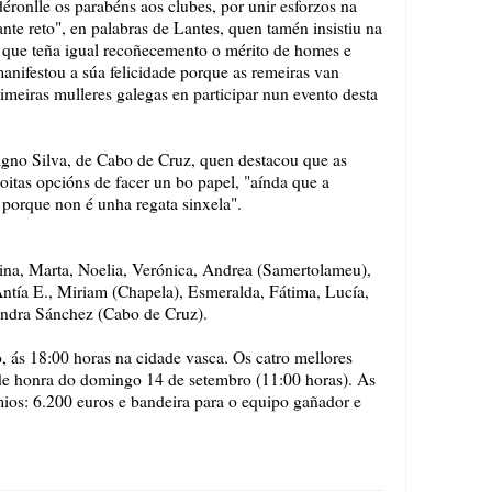
éronlle os parabéns aos clubes, por unir esforzos na
nte reto", en palabras de Lantes, quen tamén insistiu na
 que teña igual recoñecemento o mérito de homes e
anifestou a súa felicidade porque as remeiras van
primeiras mulleres galegas en participar nun evento desta
igno Silva, de Cabo de Cruz, quen destacou que as
itas opcións de facer un bo papel, "aínda que a
porque non é unha regata sinxela".
ina, Marta, Noelia, Verónica, Andrea (Samertolameu),
Antía E., Miriam (Chapela), Esmeralda, Fátima, Lucía,
ndra Sánchez (Cabo de Cruz).
 ás 18:00 horas na cidade vasca. Os catro mellores
l de honra do domingo 14 de setembro (11:00 horas). As
mios: 6.200 euros e bandeira para o equipo gañador e