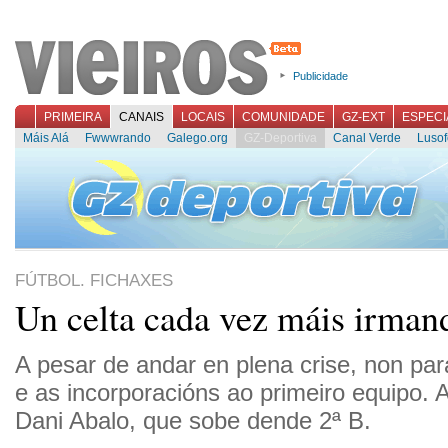
Publicidade
PRIMEIRA
CANAIS
LOCAIS
COMUNIDADE
GZ-EXT
ESPECI
Máis Alá
Fwwwrando
Galego.org
GZ-Deportiva
Canal Verde
Lusof
FÚTBOL. FICHAXES
Un celta cada vez máis irman
A pesar de andar en plena crise, non par
e as incorporacións ao primeiro equipo. A
Dani Abalo, que sobe dende 2ª B.