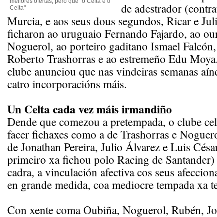
mellores ofertas, pero que "o Celta é o
de adestrador (contr
Celta"
Murcia, e aos seus dous segundos, Ricar e Jul
ficharon ao uruguaio Fernando Fajardo, ao ou
Noguerol, ao porteiro gaditano Ismael Falcón,
Roberto Trashorras e ao estremeño Edu Moya
clube anunciou que nas vindeiras semanas aínd
catro incorporacións máis.
Un Celta cada vez máis irmandiño
Dende que comezou a pretempada, o clube cel
facer fichaxes como a de Trashorras e Noguero
de Jonathan Pereira, Julio Álvarez e Luis Césa
primeiro xa fichou polo Racing de Santander) 
cadra, a vinculación afectiva cos seus afeccio
en grande medida, coa mediocre tempada xa t
Con xente coma Oubiña, Noguerol, Rubén, Jo