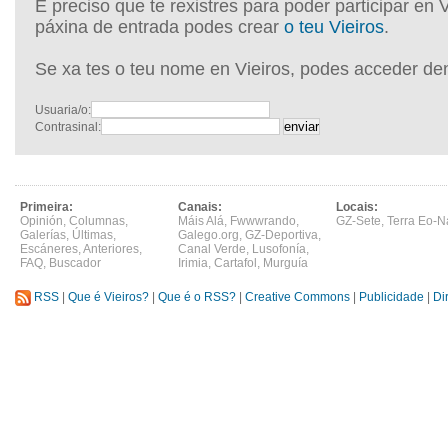
É preciso que te rexistres para poder participar en 
páxina de entrada podes crear
o teu Vieiros
.
Se xa tes o teu nome en Vieiros, podes acceder de
Usuaria/o:
Contrasinal:
Primeira:
Canais:
Locais:
Opinión
,
Columnas
,
Máis Alá
,
Fwwwrando
,
GZ-Sete
,
Terra Eo-N
Galerías
,
Últimas
,
Galego.org
,
GZ-Deportiva
,
Escáneres
,
Anteriores
,
Canal Verde
,
Lusofonía
,
FAQ
,
Buscador
Irimia
,
Cartafol
,
Murguía
RSS
|
Que é Vieiros?
|
Que é o RSS?
|
Creative Commons
|
Publicidade
|
Di