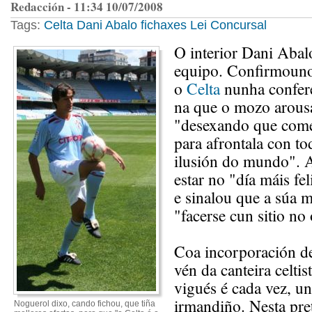
Redacción - 11:34 10/07/2008
Tags:
Celta
Dani Abalo
fichaxes
Lei Concursal
O interior Dani Abal
equipo. Confirmouno 
o
Celta
nunha confere
na que o mozo arousá
"desexando que come
para afrontala con to
ilusión do mundo". 
estar no "día máis fe
e sinalou que a súa m
"facerse cun sitio no
Coa incorporación d
vén da canteira celtis
vigués é cada vez, u
irmandiño. Nesta pr
Noguerol dixo, cando fichou, que tiña