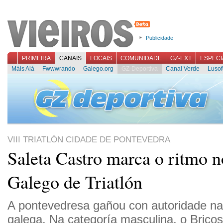
Publicidade
PRIMEIRA
CANAIS
LOCAIS
COMUNIDADE
GZ-EXT
ESPECI
Máis Alá
Fwwwrando
Galego.org
GZ-Deportiva
Canal Verde
Lusof
VIII TRIATLÓN CIDADE DE PONTEVEDRA
Saleta Castro marca o ritmo n
Galego de Triatlón
A pontevedresa gañou con autoridade n
galega. Na categoría masculina, o Brico