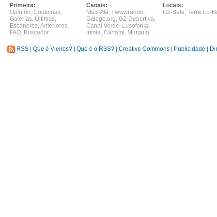
Primeira:
Canais:
Locais:
Opinión
,
Columnas
,
Máis Alá
,
Fwwwrando
,
GZ-Sete
,
Terra Eo-N
Galerías
,
Últimas
,
Galego.org
,
GZ-Deportiva
,
Escáneres
,
Anteriores
,
Canal Verde
,
Lusofonía
,
FAQ
,
Buscador
Irimia
,
Cartafol
,
Murguía
RSS
|
Que é Vieiros?
|
Que é o RSS?
|
Creative Commons
|
Publicidade
|
Di