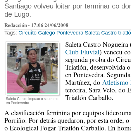
Santiago volveu loitar por terminar co d
de Lugo.
Redacción - 17:06 24/06/2008
Tags:
Circuíto Galego
Pontevedra
Saleta Castro
triatl
Saleta Castro Nogueira 
Club Fluvial
) venceu co
segunda proba do Circu
Triatlón, desenvolvida 
en Pontevedra. Segunda
Martínez, do
Atletismo 
terceira, Sara Velo, do 
Triatlón Carballo.
Saleta Castro impuxo o seu ritmo
en Pontevedra
A clasificación feminina por equipos lideroun
Porriño. Por detrás quedaron, por esta orde, 
o Ecological Fogar Triatlón Carballo. En hom