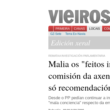
PRIMEIRA
CANAIS
LOCAIS
CO
GZ-Sete
Terra Eo-Navia
Edición xeral
REMATA A INVESTIGACIÓN PARLAMENTARIA
Malia os "feitos 
comisión da axen
só recomendació
Desde o PP pedían continuar a i
"mala conciencia" respecto da em
Redacción - 09:00 04/06/2008