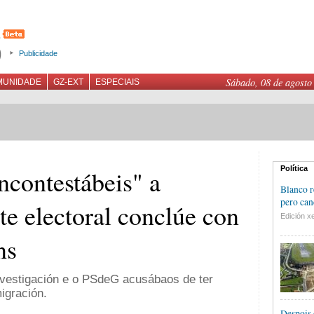
Publicidade
Sábado, 08 de agosto
MUNIDADE
GZ-EXT
ESPECIAIS
Política
incontestábeis" a
Blanco r
pero can
te electoral conclúe con
Edición xe
ns
nvestigación e o PSdeG acusábaos de ter
igración.
Despois 