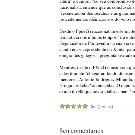
altura" e cumprir "co seu compromiso d
nacionalista entende que as conclusións
"rexeneración democrática e as garantías
procedementos idénticos aos do voto no 
Desde o PpdeG reaccionaban este martes
ten noticia nos últimos tempos "é a ent
Deputación de Pontevedra na súa viaxe 
cando era vicepresidente da Xunta, par
emigrantes galegos", preguntábase ade
Mentres, desde o PPdeG consideran que 
cales tirar até "chegar ao fondo do asu
mércores, Antonio Rodríguez Miranda, s
"irregularidades" acontecidas. O deputa
axuda do Bloque aos socialistas para "e
5
/5 (1 votos)
Sen comentarios