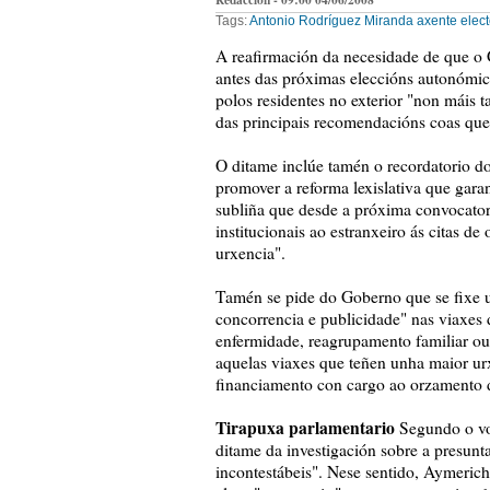
Tags:
Antonio Rodríguez Miranda
axente elect
A reafirmación da necesidade de que o 
antes das próximas eleccións autonómica
polos residentes no exterior "non máis t
das principais recomendacións coas que 
O ditame inclúe tamén o recordatorio do
promover a reforma lexislativa que garan
subliña que desde a próxima convocatoria
institucionais ao estranxeiro ás citas 
urxencia".
Tamén se pide do Goberno que se fixe 
concorrencia e publicidade" nas viaxes 
enfermidade, reagrupamento familiar ou 
aquelas viaxes que teñen unha maior ur
financiamento con cargo ao orzamento 
Tirapuxa parlamentario
Segundo o vo
ditame da investigación sobre a presunt
incontestábeis". Nese sentido, Aymerich