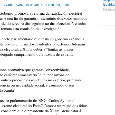
Igualdad
oral
Carlos Aymerich
Ismael Rego
voto emigrante
Edición xe
Goberno promova a reforma da lexislación electoral
s e coa fin de garantir o escrutinio dos votos emitidos
arde do terceiro día seguinte ao das eleccións", é unha
remata esta comisión de investigación.
 pacto parlamentario que insta ao goberno español a
ta o voto en urna dos residentes no exterior. Ademais,
 electoral, a Xunta debería "limitar as viaxes
de obrigado cumprimento ou a razóns de extrema
unha normativa que garanta "obxectividade,
de carácter humanitario "que, por razóns de
outros precisen os residentes no exterior, primando
xencia ou necesidade social, e asumindo o seu
da Xunta".
ceiro parlamentario do BNG, Carlos Aymerich, o
a axente electoral do PsdeG "amosa un relato dos feitos
 considera que o presidente da Xunta "debe estar á