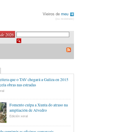
Vieiros de
meu
(ou rexistrate)
 de 2026
eitera que o TAV chegará a Galiza en 2015
cela obras nas estradas
ral
Fomento culpa a Xunta do atraso na
ampliación de Alvedro
Edición xeral
de suprimir as oficinas comarcais,