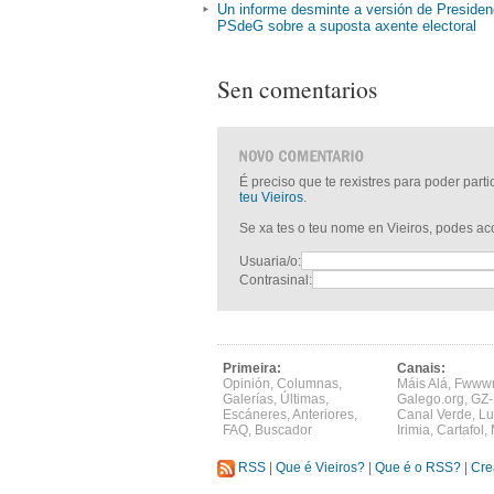
Un informe desminte a versión de Presiden
PSdeG sobre a suposta axente electoral
Sen comentarios
É preciso que te rexistres para poder part
teu Vieiros
.
Se xa tes o teu nome en Vieiros, podes a
Usuaria/o:
Contrasinal:
Primeira:
Canais:
Opinión
,
Columnas
,
Máis Alá
,
Fwww
Galerías
,
Últimas
,
Galego.org
,
GZ-
Escáneres
,
Anteriores
,
Canal Verde
,
Lu
FAQ
,
Buscador
Irimia
,
Cartafol
,
RSS
|
Que é Vieiros?
|
Que é o RSS?
|
Cre