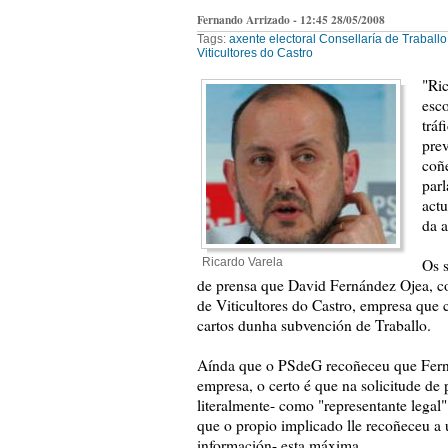
Fernando Arrizado - 12:45 28/05/2008
Tags:
axente electoral
Consellaría de Traballo
Viticultores do Castro
"Ric
esco
tráf
pre
coñ
parl
act
da a
Ricardo Varela
Os 
de prensa que David Fernández Ojea, con
de Viticultores do Castro, empresa que 
cartos dunha subvención de Traballo.
Aínda que o PSdeG recoñeceu que Fernán
empresa, o certo é que na solicitude de p
literalmente- como "representante legal
que o propio implicado lle recoñeceu a
información- esta máxima.