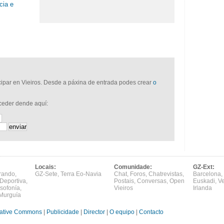
cia e
icipar en Vieiros. Desde a páxina de entrada podes crear
o
cceder dende aquí:
Locais:
Comunidade:
GZ-Ext:
rando
,
GZ-Sete
,
Terra Eo-Navia
Chat
,
Foros
,
Chatrevistas
,
Barcelona
,
Deportiva
,
Postais
,
Conversas
,
Open
Euskadi
,
V
sofonía
,
Vieiros
Irlanda
Murguía
ative Commons
|
Publicidade
|
Director
|
O equipo
|
Contacto