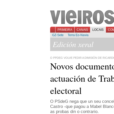
PRIMEIRA
CANAIS
LOCAIS
CO
GZ-Sete
Terra Eo-Navia
Edición xeral
O PPDEG VOLVE PEDIR A DIMISIÓN DE RICARD
Novos documento
actuación de Trab
electoral
O PSdeG nega que un seu concelle
Castro -que pagou a Mabel Blanco
as probas din o contrario.