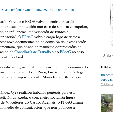
David Fernández Ojea
PPdeG
PSdeG
Ricardo Varela
ardo Varela e o PSOE volven mentir e tratar de
nder a súa implicación nun caso de suposta corrupción,
ico de influencias, malversación de fondos e
varicación". O
PPdeG
volve á carga logo de darse a
ecer nova documentación na comisión de investigación
amentaria, que poñen de manifesto contradicións na
uación da
Consellaría de Traballo
e do
PSdeG
no caso
Un dos 
xente electoral.
socialistas negaron este martes mediante un comunicado
Política
celleiro do partido en Piñor, fose representante legal
Blanco r
contratou a suposta axente, María Isabel Blanco, cos
pero can
Edición xe
dez Ojea realizou traballos puntuais para esta
etición da axuda, o concelleiro socialista figura -
" de Viticultores do Castro. Ademais, o PPdeG afirma
 un medio de comunicación -que non publicou a