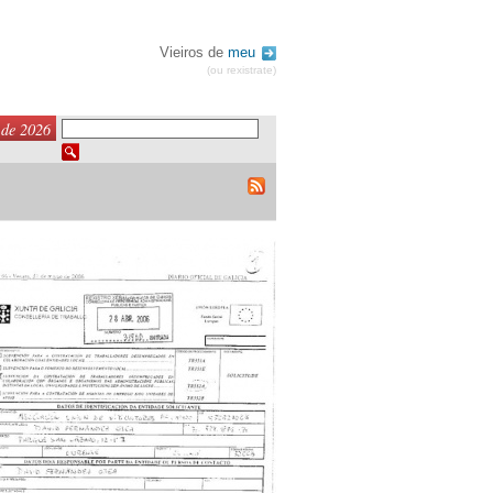
Vieiros de
meu
(ou rexistrate)
 de 2026