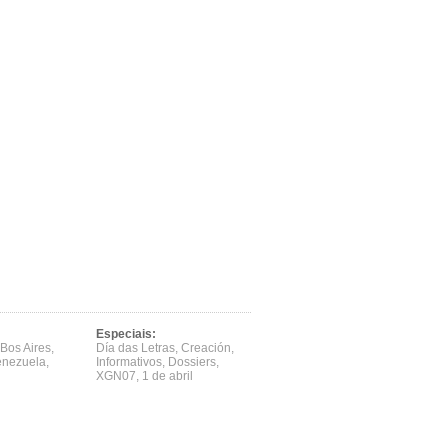
Especiais:
Bos Aires
,
Día das Letras
,
Creación
,
enezuela
,
Informativos
,
Dossiers
,
XGN07
,
1 de abril