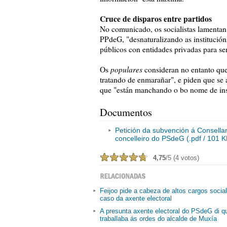
Cruce de disparos entre partidos
No comunicado, os socialistas lamentan
PPdeG, "desnaturalizando as institució
públicos con entidades privadas para se
populares
Os
consideran no entanto que
tratando de enmarañar", e piden que se
que "están manchando o bo nome de inst
Documentos
Petición da subvención á Consellar
concelleiro do PSdeG (.pdf / 101 K
4,75
/5 (4 votos)
Feijoo pide a cabeza de altos cargos social
caso da axente electoral
A presunta axente electoral do PSdeG di q
traballaba ás ordes do alcalde de Muxía