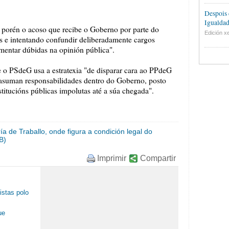
Despois 
Igualdad
 porén o acoso que recibe o Goberno por parte do
Edición xe
ns e intentando confundir deliberadamente cargos
mentar dúbidas na opinión pública".
 o PSdeG usa a estratexia "de disparar cara ao PPdeG
 asuman responsabilidades dentro do Goberno, posto
itucións públicas impolutas até a súa chegada".
ía de Traballo, onde figura a condición legal do
B)
Imprimir
Compartir
istas polo
ue