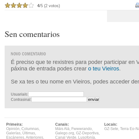
4
/5 (2 votos)
Sen comentarios
É preciso que te rexistres para poder participar en 
páxina de entrada podes crear
o teu Vieiros
.
Se xa tes o teu nome en Vieiros, podes acceder de
Usuaria/o:
Contrasinal:
Primeira:
Canais:
Locais:
Opinión
,
Columnas
,
Máis Alá
,
Fwwwrando
,
GZ-Sete
,
Terra Eo-N
Galerías
,
Últimas
,
Galego.org
,
GZ-Deportiva
,
Escáneres
,
Anteriores
,
Canal Verde
,
Lusofonía
,