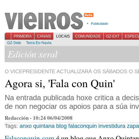
Publicidade
PRIMEIRA
CANAIS
LOCAIS
COMUNIDADE
GZ-EXT
ESPECI
GZ-Sete
Terra Eo-Navia
Edición xeral
O VICEPRESIDENTE ACTUALIZARÁ OS SÁBADOS O S
Agora si, 'Fala con Quin'
Na entrada publicada hoxe critica a deci
de non negociar os apoios para a súa inv
Redacción - 10:24 06/04/2008
Tags:
anxo quintana
blog
falaconquin
investidura
zapa
Falaconquin.com
é un blog que Anxo Quintana